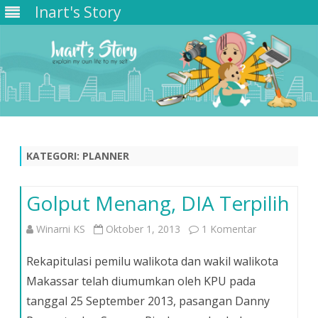
Inart's Story
Skip
to
content
KATEGORI:
PLANNER
Golput Menang, DIA Terpilih
pada
Winarni KS
Oktober 1, 2013
1 Komentar
Golput
Rekapitulasi pemilu walikota dan wakil walikota
Menang,
Makassar telah diumumkan oleh KPU pada
tanggal 25 September 2013, pasangan Danny
DIA