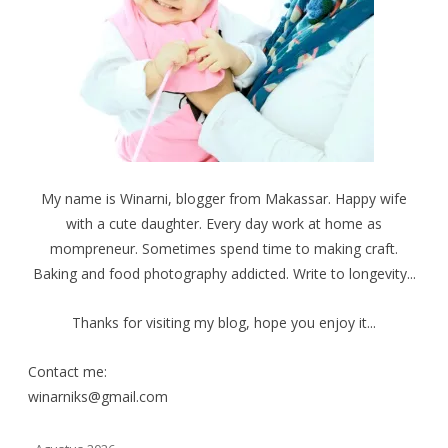
M
k
t
e
(
(
m
M
M
b
e
e
u
m
m
k
b
b
a
u
u
d
k
k
i
a
a
j
d
d
e
i
i
n
j
j
d
e
e
e
n
n
l
d
d
a
e
e
My name is Winarni, blogger from Makassar. Happy wife
y
l
l
a
a
a
with a cute daughter. Every day work at home as
n
y
y
g
a
a
b
n
n
mompreneur. Sometimes spend time to making craft.
a
g
g
r
b
b
Baking and food photography addicted. Write to longevity...
u
a
a
)
r
r
u
u
)
)
Thanks for visiting my blog, hope you enjoy it...
Contact me:
winarniks@gmail.com