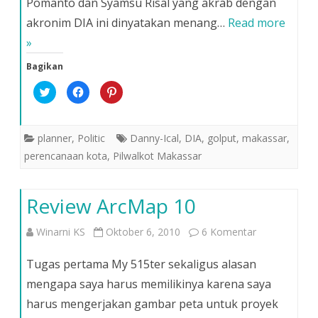
Pomanto dan Syamsu Risal yang akrab dengan
Terpilih
akronim DIA ini dinyatakan menang…
Read more
»
Bagikan
K
K
K
l
l
l
i
i
i
k
k
k
u
u
u
n
n
n
planner
,
Politic
Danny-Ical
,
DIA
,
golput
,
makassar
,
t
t
t
u
u
u
perencanaan kota
,
Pilwalkot Makassar
k
k
k
b
m
b
e
e
e
r
m
r
b
b
b
Review ArcMap 10
a
a
a
g
g
g
i
i
i
p
k
p
pada
Winarni KS
Oktober 6, 2010
6 Komentar
a
a
a
d
n
d
a
d
a
Review
T
i
P
Tugas pertama My 515ter sekaligus alasan
w
F
i
i
a
n
ArcMap
mengapa saya harus memilikinya karena saya
t
c
t
t
e
e
harus mengerjakan gambar peta untuk proyek
e
b
r
10
r
o
e