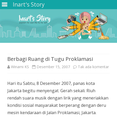
Inart's Story
Skip
to
content
Berbagi Ruang di Tugu Proklamasi
pada
Winarni KS
Desember 15, 2007
Tak ada komentar
Berb
Hari itu Sabtu, 8 Desember 2007, panas kota
Rua
Jakarta begitu menyengat. Gerah sekali. Riuh
di
rendah suara musik dengan lirik yang meneriakkan
Tug
kondisi sosial masyarakat berperang dengan deru
mesin kendaraan di Jalan Proklamasi, Jakarta.
Prok