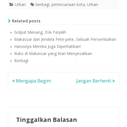
e
n
n
Urban
berbagi
,
perencanaan kota
,
Urban
l
d
d
a
e
e
y
l
l
a
a
a
n
y
y
Related posts
g
a
a
b
n
n
a
g
g
» Golput Menang, DIA Terpilih
r
b
b
u
a
a
» Makassar dari Jendela Pete-pete, Sebuah Persembahan
)
r
r
u
u
» Harusnya Mereka Juga Diperhatikan!
)
)
» Ruko di Makassar yang Kian Menyesakkan
» Berbagi
Navigasi
Mengapa Begini
Jangan Berhenti
pos
Tinggalkan Balasan