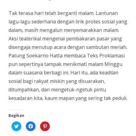
Tak terasa hari telah berganti malam. Lantunan
lagu-lagu sederhana dengan lirik protes sosial yang
dalam, masih mengalun menyemarakkan malam.
Aksi teaterikal mengenai pembakaran pasar yang
disengaja menutup acara dengan sambutan meriah.
Patung Soekarno Hatta membaca Teks Proklamasi
pun sepertinya tampak menikmati malam Minggu
dalam suasana berbagi ini. Hari itu, ada keadilan
sosial bagi rakyat miskin yang disuarakan,
ditumpahkan, dan mengetuk-ngetuk pintu
kesadaran kita, kaum mapan yang sering tak peduli.
Bagikan
K
K
K
l
l
l
i
i
i