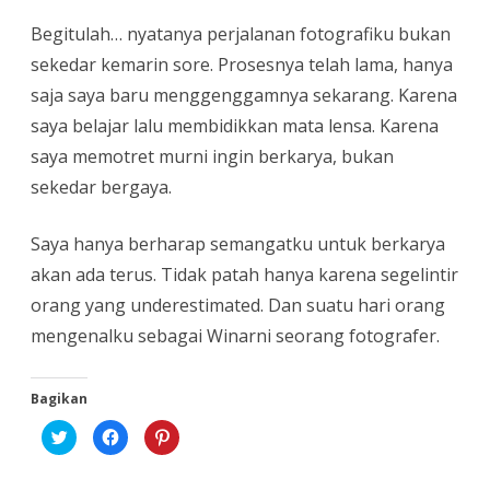
Begitulah… nyatanya perjalanan fotografiku bukan
sekedar kemarin sore. Prosesnya telah lama, hanya
saja saya baru menggenggamnya sekarang. Karena
saya belajar lalu membidikkan mata lensa. Karena
saya memotret murni ingin berkarya, bukan
sekedar bergaya.
Saya hanya berharap semangatku untuk berkarya
akan ada terus. Tidak patah hanya karena segelintir
orang yang underestimated. Dan suatu hari orang
mengenalku sebagai Winarni seorang fotografer.
Bagikan
K
K
K
l
l
l
i
i
i
k
k
k
u
u
u