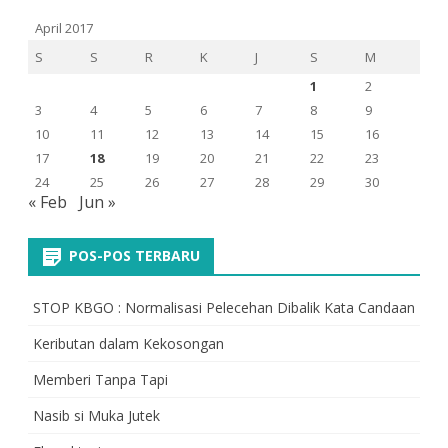
April 2017
S
S
R
K
J
S
M
1
2
3
4
5
6
7
8
9
10
11
12
13
14
15
16
17
18
19
20
21
22
23
24
25
26
27
28
29
30
« Feb
Jun »
POS-POS TERBARU
STOP KBGO : Normalisasi Pelecehan Dibalik Kata Candaan
Keributan dalam Kekosongan
Memberi Tanpa Tapi
Nasib si Muka Jutek