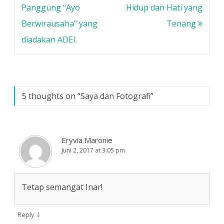
l
d
d
pos
Panggung “Ayo
Hidup dan Hati yang
a
e
e
y
l
l
a
a
a
Berwirausaha” yang
Tenang
n
y
y
g
a
a
diadakan ADEI.
b
n
n
a
g
g
r
b
b
u
a
a
)
r
r
u
u
)
)
5 thoughts on “
Saya dan Fotografi
”
Eryvia Maronie
Juni 2, 2017 at 3:05 pm
Tetap semangat Inar!
↓
Reply