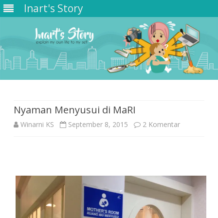
Inart's Story
Skip
to
content
Nyaman Menyusui di MaRI
pada
Winarni KS
September 8, 2015
2 Komentar
Nyaman
Menyusui
di
MaRI