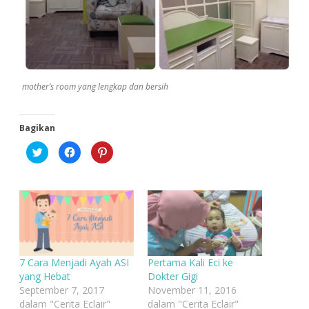
mother’s room yang lengkap dan bersih
Bagikan
K
K
K
l
l
l
i
i
i
k
k
k
u
u
u
n
n
n
t
t
t
u
u
u
k
k
k
b
m
b
e
e
e
r
m
r
b
b
b
a
a
a
7 Cara Menjadi Ayah ASI
Pertama Kali Eci ke
g
g
g
i
i
i
yang Hebat
Dokter Gigi
p
k
p
September 7, 2017
November 11, 2016
a
a
a
d
n
d
dalam "Cerita Eclair"
dalam "Cerita Eclair"
a
d
a