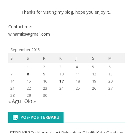
Thanks for visiting my blog, hope you enjoy it...
Contact me:
winarniks@gmail.com
September 2015
S
S
R
K
J
S
M
1
2
3
4
5
6
7
8
9
10
11
12
13
14
15
16
17
18
19
20
21
22
23
24
25
26
27
28
29
30
« Agu
Okt »
POS-POS TERBARU
STOP KBGO : Normalisasi Pelecehan Dibalik Kata Candaan