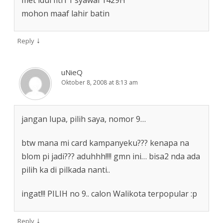
mohon maaf lahir batin
↓
Reply
uNieQ
Oktober 8, 2008 at 8:13 am
jangan lupa, pilih saya, nomor 9…
btw mana mi card kampanyeku??? kenapa na
blom pi jadi??? aduhhh!!!! gmn ini… bisa2 nda ada
pilih ka di pilkada nanti..
ingat!!! PILIH no 9.. calon Walikota terpopular :p
↓
Reply