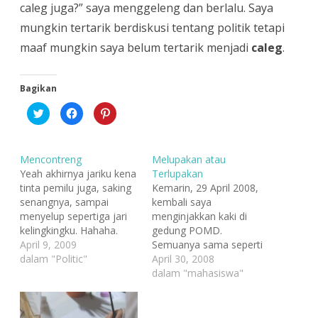
caleg juga?” saya menggeleng dan berlalu. Saya
mungkin tertarik berdiskusi tentang politik tetapi
maaf mungkin saya belum tertarik menjadi
caleg
.
Bagikan
K
K
K
l
l
l
i
i
i
k
k
k
u
u
u
n
n
n
Mencontreng
Melupakan atau
t
t
t
u
u
u
Yeah akhirnya jariku kena
Terlupakan
k
k
k
tinta pemilu juga, saking
Kemarin, 29 April 2008,
b
m
b
e
e
e
senangnya, sampai
kembali saya
r
m
r
b
b
b
menyelup sepertiga jari
menginjakkan kaki di
a
a
a
kelingkingku. Hahaha.
gedung POMD.
g
g
g
i
i
i
Memang, ini adalah
April 9, 2009
Semuanya sama seperti
p
k
p
a
a
a
pengalaman pertama
dalam "Politic"
dulu, jumlah tangganya
April 30, 2008
d
n
d
saya mengikuti pemilu.
tetap sama dan tata
dalam "mahasiswa"
a
d
a
T
i
P
Pemilu legislatif tahun
ruangnya pun tetap
w
F
i
i
a
n
2004 yang lalu saya
sama, cahaya di koridor
t
c
t
belum terlibat karena
masih saja kurang, masih
t
e
e