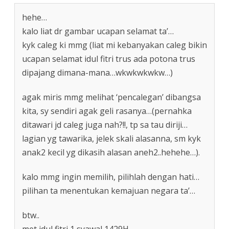
hehe…
kalo liat dr gambar ucapan selamat ta’…
kyk caleg ki mmg (liat mi kebanyakan caleg bikin
ucapan selamat idul fitri trus ada potona trus
dipajang dimana-mana…wkwkwkwkw…)
agak miris mmg melihat ‘pencalegan’ dibangsa
kita, sy sendiri agak geli rasanya…(pernahka
ditawari jd caleg juga nah?!!, tp sa tau diriji…
lagian yg tawarika, jelek skali alasanna, sm kyk
anak2 kecil yg dikasih alasan aneh2..hehehe…).
kalo mmg ingin memilih, pilihlah dengan hati…
pilihan ta menentukan kemajuan negara ta’…
btw..
met idul fitri 1 syawal 1429H