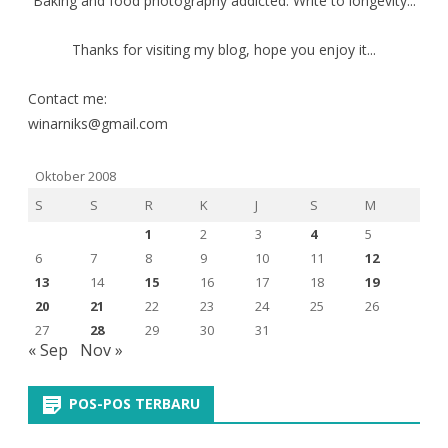
Baking and food photography addicted. Write to longevity...
Thanks for visiting my blog, hope you enjoy it...
Contact me:
winarniks@gmail.com
Oktober 2008
S
S
R
K
J
S
M
1
2
3
4
5
6
7
8
9
10
11
12
13
14
15
16
17
18
19
20
21
22
23
24
25
26
27
28
29
30
31
« Sep
Nov »
POS-POS TERBARU