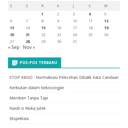
S
S
R
K
J
S
M
1
2
3
4
5
6
7
8
9
10
11
12
13
14
15
16
17
18
19
20
21
22
23
24
25
26
27
28
29
30
31
« Sep
Nov »
POS-POS TERBARU
STOP KBGO : Normalisasi Pelecehan Dibalik Kata Candaan
Keributan dalam Kekosongan
Memberi Tanpa Tapi
Nasib si Muka Jutek
Ekspektasi