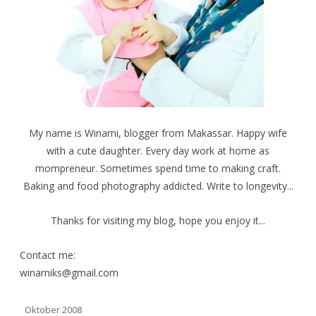
(
o
s
M
k
t
e
(
(
m
M
M
b
e
e
u
m
m
k
b
b
a
u
u
d
k
k
i
a
a
j
d
d
e
i
i
n
j
j
d
e
e
e
n
n
My name is Winarni, blogger from Makassar. Happy wife
l
d
d
a
e
e
with a cute daughter. Every day work at home as
y
l
l
a
a
a
mompreneur. Sometimes spend time to making craft.
n
y
y
g
a
a
b
n
n
Baking and food photography addicted. Write to longevity...
a
g
g
r
b
b
u
a
a
)
r
r
Thanks for visiting my blog, hope you enjoy it...
u
u
)
)
Contact me:
winarniks@gmail.com
Oktober 2008