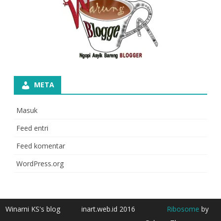
META
Masuk
Feed entri
Feed komentar
WordPress.org
Winarni KS's blog
inart.web.id 2016
Ribosome
by