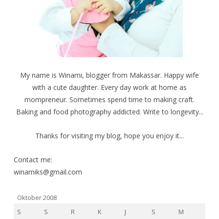
m
M
M
b
e
e
u
m
m
k
b
b
a
u
u
d
k
k
i
a
a
j
d
d
e
i
i
n
j
j
d
e
e
e
n
n
My name is Winarni, blogger from Makassar. Happy wife
l
d
d
a
e
e
with a cute daughter. Every day work at home as
y
l
l
a
a
a
mompreneur. Sometimes spend time to making craft.
n
y
y
g
a
a
b
n
n
Baking and food photography addicted. Write to longevity...
a
g
g
r
b
b
u
a
a
)
r
r
Thanks for visiting my blog, hope you enjoy it...
u
u
)
)
Contact me:
winarniks@gmail.com
Oktober 2008
S
S
R
K
J
S
M