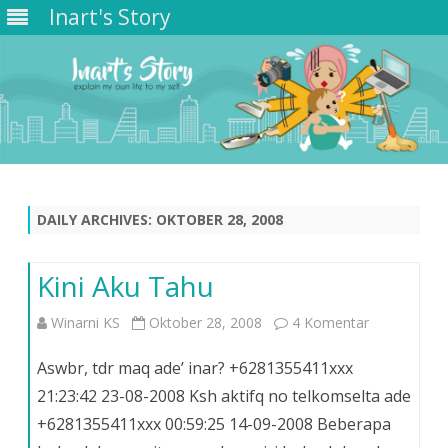
Inart's Story
Skip
to
content
DAILY ARCHIVES:
OKTOBER 28, 2008
Kini Aku Tahu
pada
Winarni KS
Oktober 28, 2008
4 Komentar
Kini
Aswbr, tdr maq ade’ inar? +6281355411xxx
Aku
21:23:42 23-08-2008 Ksh aktifq no telkomselta ade
+6281355411xxx 00:59:25 14-09-2008 Beberapa
Tahu