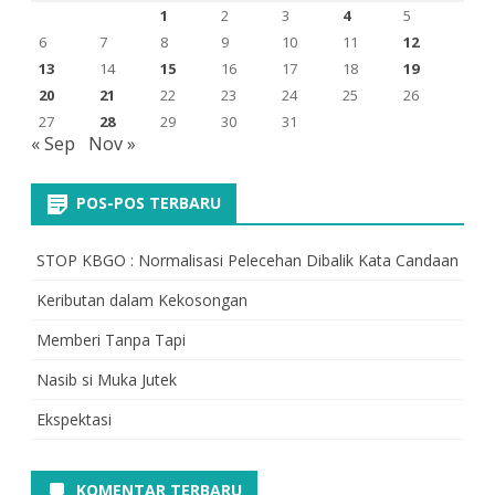
1
2
3
4
5
6
7
8
9
10
11
12
13
14
15
16
17
18
19
20
21
22
23
24
25
26
27
28
29
30
31
« Sep
Nov »
POS-POS TERBARU
STOP KBGO : Normalisasi Pelecehan Dibalik Kata Candaan
Keributan dalam Kekosongan
Memberi Tanpa Tapi
Nasib si Muka Jutek
Ekspektasi
KOMENTAR TERBARU