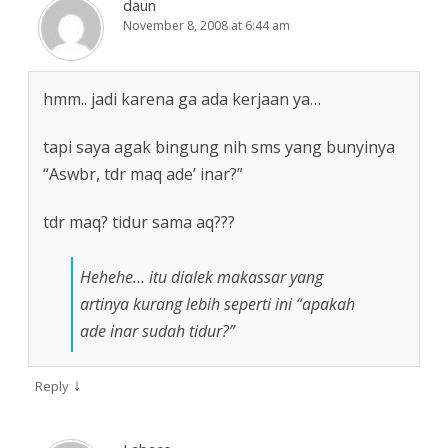
daun
November 8, 2008 at 6:44 am
hmm.. jadi karena ga ada kerjaan ya…
tapi saya agak bingung nih sms yang bunyinya
“Aswbr, tdr maq ade’ inar?”
tdr maq? tidur sama aq???
Hehehe… itu dialek makassar yang
artinya kurang lebih seperti ini “apakah
ade inar sudah tidur?”
↓
Reply