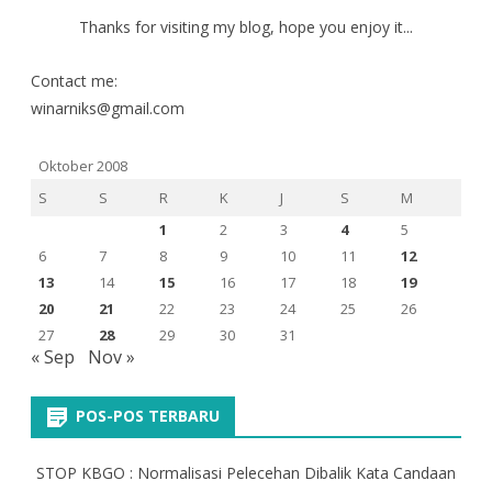
Thanks for visiting my blog, hope you enjoy it...
Contact me:
winarniks@gmail.com
Oktober 2008
S
S
R
K
J
S
M
1
2
3
4
5
6
7
8
9
10
11
12
13
14
15
16
17
18
19
20
21
22
23
24
25
26
27
28
29
30
31
« Sep
Nov »
POS-POS TERBARU
STOP KBGO : Normalisasi Pelecehan Dibalik Kata Candaan