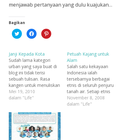
menjawab pertanyaan yang dulu kuajukan…
Bagikan
K
K
K
l
l
l
i
i
i
k
k
k
u
u
u
n
n
n
Janji Kepada Kota
Petuah Kajang untuk
t
t
t
u
u
u
Sudah lama kategori
Alam
k
k
k
urban yang saya buat di
Salah satu kekayaan
b
m
b
e
e
e
blog ini tidak terisi
Indonesia ialah
r
m
r
b
b
b
sebuah tulisan. Rasa
tersebarnya berbagai
a
a
a
kangen untuk menuliskan
etnis di seluruh penjuru
g
g
g
i
i
i
sesuatu tentang kota
Mei 19, 2010
tanah air. Setiap etnis
p
k
p
a
a
a
terkadang selalu datang
dalam "Life"
diwarisi petuah-petuah
November 8, 2008
d
n
d
tapi saya (pura-pura) tak
bijak dari leluhurnya
dalam "Life"
a
d
a
T
i
P
mempedulikannya dan
untuk menjalani
w
F
i
i
a
n
membiarkan rasa rindu
kehidupan dari berbagai
t
c
t
itu tersimpan begitu saja.
segi, termasuk dalam
t
e
e
e
b
r
Beberapa orang pun
memperlakukan alam.
r
o
e
(
o
s
pernah mempertanyakan
Mendapatkan tugas
M
k
t