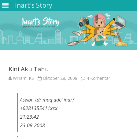
Inart's Story
Skip
to
content
Kini Aku Tahu
pada
Winarni KS
Oktober 28, 2008
4 Komentar
Kini
Aswbr, tdr maq ade’ inar?
Aku
+6281355411xxx
Tahu
21:23:42
23-08-2008