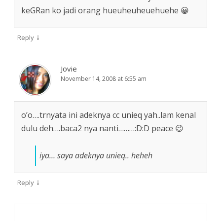
keGRan ko jadi orang hueuheuheuehuehe 😀
↓
Reply
Jovie
November 14, 2008 at 6:55 am
o’o….trnyata ini adeknya cc unieq yah..lam kenal
dulu deh….baca2 nya nanti………:D:D peace 😉
iya… saya adeknya unieq.. heheh
↓
Reply