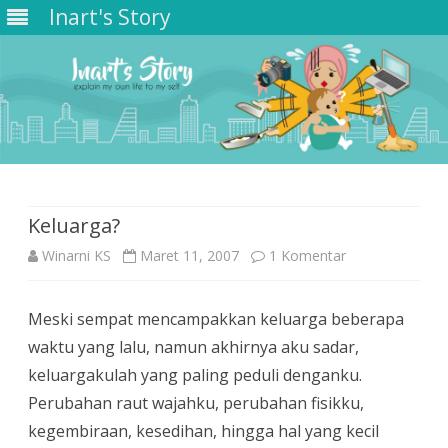
Inart's Story
Skip
to
content
Keluarga?
pada
Winarni KS
Maret 11, 2007
1 Komentar
Keluarga?
Meski sempat mencampakkan keluarga beberapa
waktu yang lalu, namun akhirnya aku sadar,
keluargakulah yang paling peduli denganku.
Perubahan raut wajahku, perubahan fisikku,
kegembiraan, kesedihan, hingga hal yang kecil