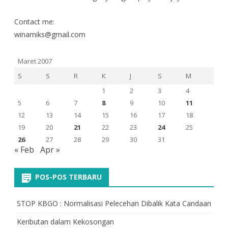
Contact me:
winarniks@gmail.com
Maret 2007
S
S
R
K
J
S
M
1
2
3
4
5
6
7
8
9
10
11
12
13
14
15
16
17
18
19
20
21
22
23
24
25
26
27
28
29
30
31
« Feb
Apr »
POS-POS TERBARU
STOP KBGO : Normalisasi Pelecehan Dibalik Kata Candaan
Keributan dalam Kekosongan