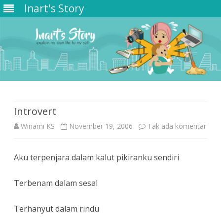
Inart's Story
Skip
to
content
Introvert
pad
Winarni KS
November 19, 2006
Tak ada komentar
Intr
Aku terpenjara dalam kalut pikiranku sendiri
Terbenam dalam sesal
Terhanyut dalam rindu