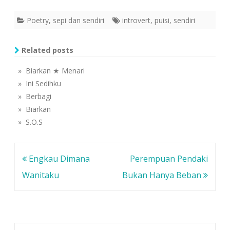
j
d
d
e
i
i
n
j
j
Poetry
,
sepi dan sendiri
introvert
,
puisi
,
sendiri
d
e
e
e
n
n
l
d
d
a
e
e
y
l
l
Related posts
a
a
a
n
y
y
g
a
a
» Biarkan ★ Menari
b
n
n
a
g
g
r
b
b
» Ini Sedihku
u
a
a
)
r
r
» Berbagi
u
u
)
)
» Biarkan
» S.O.S
Navigasi
Engkau Dimana
Perempuan Pendaki
pos
Wanitaku
Bukan Hanya Beban