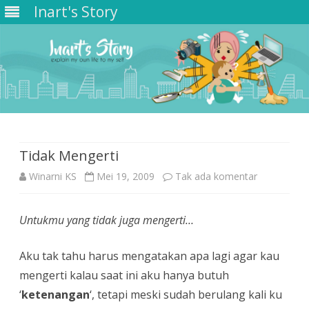
Inart's Story
Skip
to
content
Tidak Mengerti
pada
Winarni KS
Mei 19, 2009
Tak ada komentar
Tidak
Untukmu yang tidak juga mengerti…
Mengerti
Aku tak tahu harus mengatakan apa lagi agar kau
mengerti kalau saat ini aku hanya butuh
‘
ketenangan
‘, tetapi meski sudah berulang kali ku