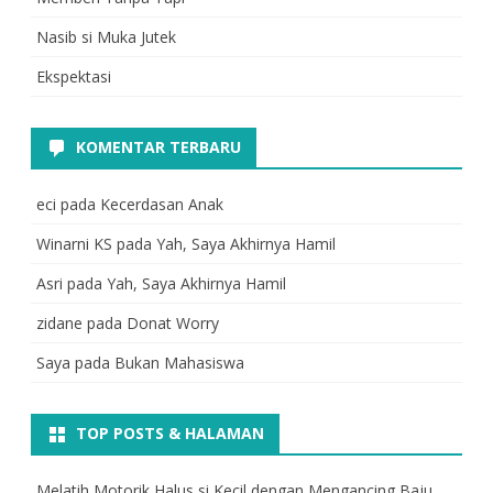
Nasib si Muka Jutek
Ekspektasi
KOMENTAR TERBARU
eci
pada
Kecerdasan Anak
Winarni KS
pada
Yah, Saya Akhirnya Hamil
Asri
pada
Yah, Saya Akhirnya Hamil
zidane
pada
Donat Worry
Saya
pada
Bukan Mahasiswa
TOP POSTS & HALAMAN
Melatih Motorik Halus si Kecil dengan Mengancing Baju