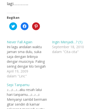
lagi……………..
Bagikan
K
K
K
l
l
l
i
i
i
k
k
k
u
u
u
n
n
n
Never Fall Again
Ingin Menjadi…? (1)
t
t
t
u
u
u
Ini lagu andalan waktu
September 18, 2010
k
k
k
jaman sma dulu, suka
dalam "Cita-cita"
b
m
b
e
e
e
saja dengan liriknya
r
m
r
b
b
b
dengar musicnya. Paling
a
a
a
sering dengar klo tengah
g
g
g
i
i
i
malam, pas teman-
April 19, 2009
p
k
p
a
a
a
teman kamar sudah
dalam "Liric"
d
n
d
tertidur. Yah... waktu
a
d
a
T
i
P
Sepi Tanpamu
jaman itu sudah terkena
w
F
i
♪...♫...♪...aku resah lalui
i
a
n
yang nama insomnia.
t
c
t
hari tanpamu...♫..♪..♫
Waktu kuliah masih
t
e
e
e
b
r
Menyanyi sambil bermain
sering dinyanyikan. Tapi
r
o
e
gitar sendiri di kamar
(
o
s
karena kaset yang dulu
M
k
t