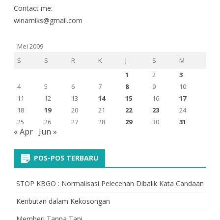
Contact me:
winarniks@gmail.com
Mei 2009
S
S
R
K
J
S
M
1
2
3
4
5
6
7
8
9
10
11
12
13
14
15
16
17
18
19
20
21
22
23
24
25
26
27
28
29
30
31
« Apr
Jun »
POS-POS TERBARU
STOP KBGO : Normalisasi Pelecehan Dibalik Kata Candaan
Keributan dalam Kekosongan
Memberi Tanpa Tapi