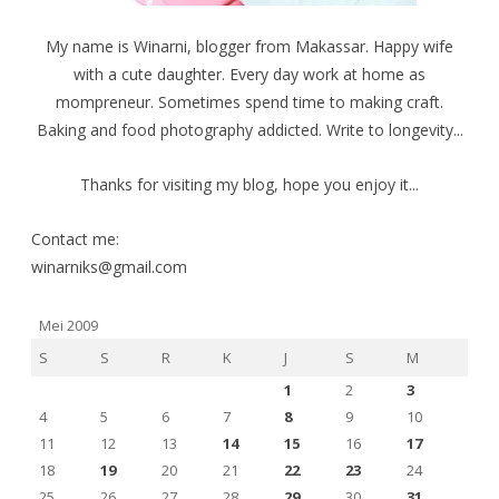
n
j
j
d
e
e
e
n
n
My name is Winarni, blogger from Makassar. Happy wife
l
d
d
a
e
e
with a cute daughter. Every day work at home as
y
l
l
a
a
a
mompreneur. Sometimes spend time to making craft.
n
y
y
g
a
a
b
n
n
Baking and food photography addicted. Write to longevity...
a
g
g
r
b
b
u
a
a
)
r
r
Thanks for visiting my blog, hope you enjoy it...
u
u
)
)
Contact me:
winarniks@gmail.com
Mei 2009
S
S
R
K
J
S
M
1
2
3
4
5
6
7
8
9
10
11
12
13
14
15
16
17
18
19
20
21
22
23
24
25
26
27
28
29
30
31