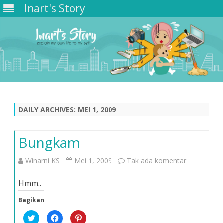
Inart's Story
Skip
to
content
DAILY ARCHIVES:
MEI 1, 2009
Bungkam
pada
Winarni KS
Mei 1, 2009
Tak ada komentar
Bungkam
Hmm..
Bagikan
K
K
K
l
l
l