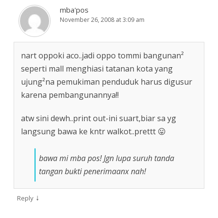
mba'pos
November 26, 2008 at 3:09 am
nart oppoki aco..jadi oppo tommi bangunan²
seperti mall menghiasi tatanan kota yang
ujung²na pemukiman penduduk harus digusur
karena pembangunannya!!
atw sini dewh..print out-ini suart,biar sa yg
langsung bawa ke kntr walkot..prettt 😛
bawa mi mba pos! Jgn lupa suruh tanda
tangan bukti penerimaanx nah!
↓
Reply