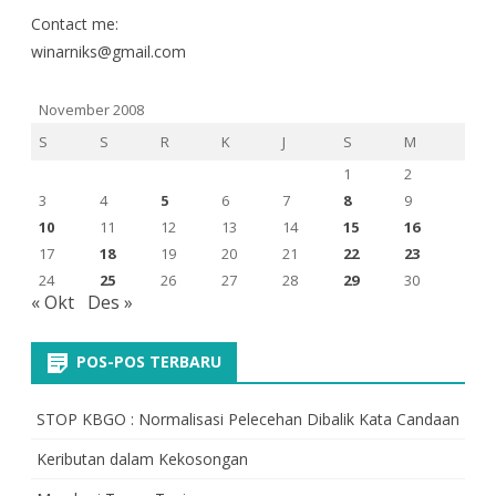
Contact me:
winarniks@gmail.com
November 2008
S
S
R
K
J
S
M
1
2
3
4
5
6
7
8
9
10
11
12
13
14
15
16
17
18
19
20
21
22
23
24
25
26
27
28
29
30
« Okt
Des »
POS-POS TERBARU
STOP KBGO : Normalisasi Pelecehan Dibalik Kata Candaan
Keributan dalam Kekosongan