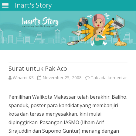
Inart's Story
Skip
to
content
Surat untuk Pak Aco
pad
Winarni KS
November 25, 2008
Tak ada komentar
Sura
Pemilihan Walikota Makassar telah berakhir. Baliho,
untu
spanduk, poster para kandidat yang membanjiri
Pak
kota dan terasa menyesakkan, kini mulai
Aco
dipinggirkan. Pasangan IASMO (Ilham Arif
Sirajuddin dan Supomo Guntur) menang dengan