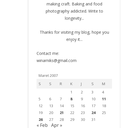
making craft. Baking and food
photography addicted. Write to
longevity...
Thanks for visiting my blog, hope you
enjoy it...
Contact me:
winarniks@gmail.com
Maret 2007
S
S
R
K
J
S
M
1
2
3
4
5
6
7
8
9
10
11
12
13
14
15
16
17
18
19
20
21
22
23
24
25
26
27
28
29
30
31
« Feb
Apr »