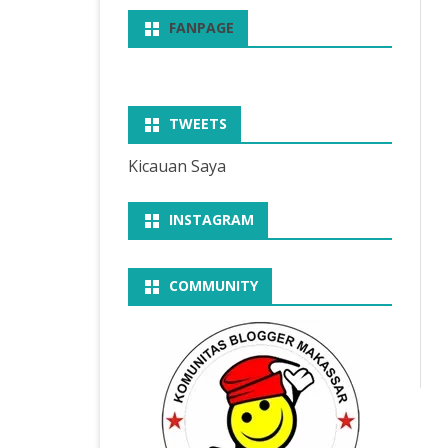
FANPAGE
TWEETS
Kicauan Saya
INSTAGRAM
COMMUNITY