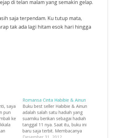
jap di telan malam yang semakin gelap.
ih saja terpendam. Ku tutup mata,
p tak ada lagi hitam esok hari hingga
Romansa Cinta Habibie & Ainun
ti, saya
Buku best seller Habibie & Ainun
n pun
adalah salah satu hadiah yang
mbali ke
suamiku berikan sebagai hadiah
akkala
tanggal 11 nya. Saat itu, buku ini
kan
baru saja terbit. Membacanya
an sabuk
membuat saya terhenyuk, betapa
Desember 31, 2012