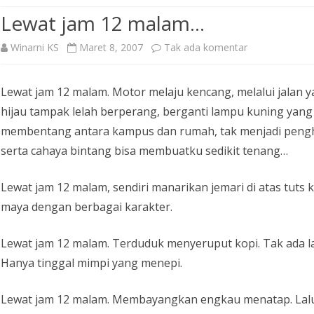
Lewat jam 12 malam…
pada
Winarni KS
Maret 8, 2007
Tak ada komentar
Lewat
Lewat jam 12 malam. Motor melaju kencang, melalui jalan
jam
hijau tampak lelah berperang, berganti lampu kuning yan
12
membentang antara kampus dan rumah, tak menjadi pengha
malam…
serta cahaya bintang bisa membuatku sedikit tenang…
Lewat jam 12 malam, sendiri manarikan jemari di atas tuts
maya dengan berbagai karakter.
Lewat jam 12 malam. Terduduk menyeruput kopi. Tak ada lag
Hanya tinggal mimpi yang menepi.
Lewat jam 12 malam. Membayangkan engkau menatap. La