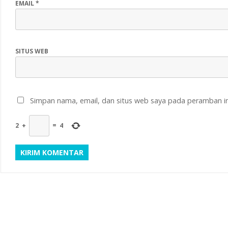
EMAIL
*
SITUS WEB
Simpan nama, email, dan situs web saya pada peramban in
2
+
=
4