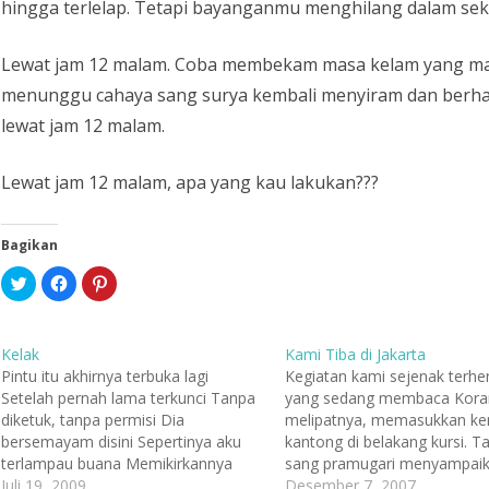
hingga terlelap. Tetapi bayanganmu menghilang dalam seke
Lewat jam 12 malam. Coba membekam masa kelam yang mas
menunggu cahaya sang surya kembali menyiram dan berhara
lewat jam 12 malam.
Lewat jam 12 malam, apa yang kau lakukan???
Bagikan
K
K
K
l
l
l
i
i
i
k
k
k
u
u
u
n
n
n
Kelak
Kami Tiba di Jakarta
t
t
t
u
u
u
Pintu itu akhirnya terbuka lagi
Kegiatan kami sejenak terhen
k
k
k
Setelah pernah lama terkunci Tanpa
yang sedang membaca Kora
b
m
b
e
e
e
diketuk, tanpa permisi Dia
melipatnya, memasukkan ke
r
m
r
b
b
b
bersemayam disini Sepertinya aku
kantong di belakang kursi. T
a
a
a
terlampau buana Memikirkannya
sang pramugari menyampai
g
g
g
i
i
i
membuatku terpana Menghadirkan
Juli 19, 2009
peringatan untuk mengenak
Desember 7, 2007