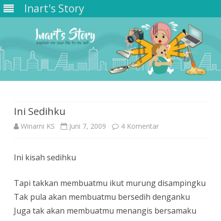
Inart's Story
Skip
to
content
Ini Sedihku
pada
Winarni KS
Juni 7, 2009
4 Komentar
Ini
Ini kisah sedihku
Sedihku
Tapi takkan membuatmu ikut murung disampingku
Tak pula akan membuatmu bersedih denganku
Juga tak akan membuatmu menangis bersamaku