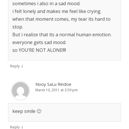
sometimes i also in a sad mood.
i felt lonely and makes me feel like crying.
when that moment comes, my tear its hard to
stop.
But i realize that its a normal human emotion.
everyone gets sad mood.
so YOU’RE NOT ALONE!!!!
↓
Reply
Nooy SaLu Rindoe
Maret 10, 2011 at 3:59 pm
keep smile 🙂
↓
Reply