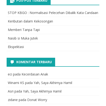
POS-POS TERBARU
STOP KBGO : Normalisasi Pelecehan Dibalik Kata Candaan
Keributan dalam Kekosongan
Memberi Tanpa Tapi
Nasib si Muka Jutek
Ekspektasi
KOMENTAR TERBARU
eci
pada
Kecerdasan Anak
Winarni KS
pada
Yah, Saya Akhirnya Hamil
Asri
pada
Yah, Saya Akhirnya Hamil
zidane
pada
Donat Worry