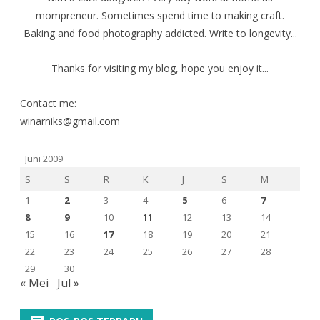
mompreneur. Sometimes spend time to making craft.
Baking and food photography addicted. Write to longevity...
Thanks for visiting my blog, hope you enjoy it...
Contact me:
winarniks@gmail.com
Juni 2009
S
S
R
K
J
S
M
1
2
3
4
5
6
7
8
9
10
11
12
13
14
15
16
17
18
19
20
21
22
23
24
25
26
27
28
29
30
« Mei
Jul »