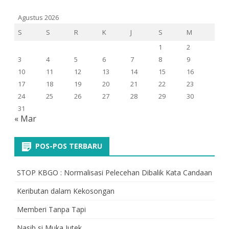
Agustus 2026
S
S
R
K
J
S
M
1
2
3
4
5
6
7
8
9
10
11
12
13
14
15
16
17
18
19
20
21
22
23
24
25
26
27
28
29
30
31
« Mar
POS-POS TERBARU
STOP KBGO : Normalisasi Pelecehan Dibalik Kata Candaan
Keributan dalam Kekosongan
Memberi Tanpa Tapi
Nasib si Muka Jutek