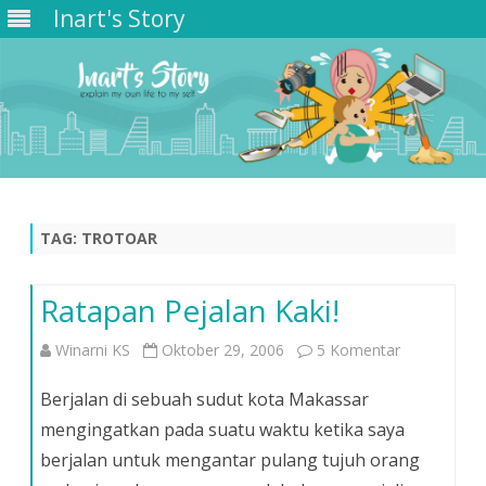
Inart's Story
Skip
to
content
TAG:
TROTOAR
Ratapan Pejalan Kaki!
pada
Winarni KS
Oktober 29, 2006
5 Komentar
Ratapan
Berjalan di sebuah sudut kota Makassar
Pejalan
mengingatkan pada suatu waktu ketika saya
berjalan untuk mengantar pulang tujuh orang
Kaki!