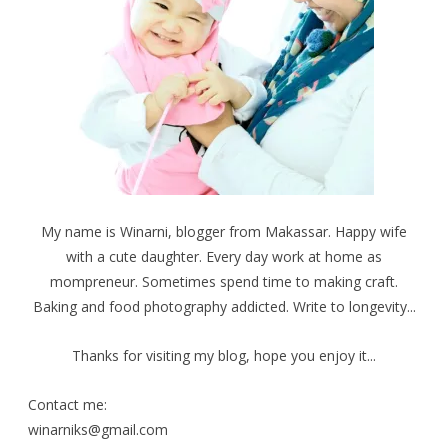
(
o
s
M
k
t
e
(
(
m
M
M
b
e
e
u
m
m
k
b
b
a
u
u
d
k
k
i
a
a
j
d
d
e
i
i
n
j
j
d
e
e
e
n
n
l
d
d
a
e
e
y
l
l
a
a
a
My name is Winarni, blogger from Makassar. Happy wife
n
y
y
g
a
a
b
n
n
with a cute daughter. Every day work at home as
a
g
g
r
b
b
mompreneur. Sometimes spend time to making craft.
u
a
a
)
r
r
Baking and food photography addicted. Write to longevity...
u
u
)
)
Thanks for visiting my blog, hope you enjoy it...
Contact me:
winarniks@gmail.com