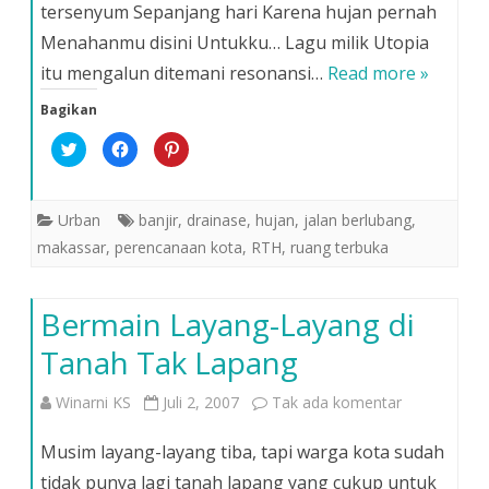
tersenyum Sepanjang hari Karena hujan pernah
tentang
Menahanmu disini Untukku… Lagu milik Utopia
Hujan
itu mengalun ditemani resonansi…
Read more »
Bagikan
K
K
K
l
l
l
i
i
i
k
k
k
u
u
u
n
n
n
Urban
banjir
,
drainase
,
hujan
,
jalan berlubang
,
t
t
t
u
u
u
makassar
,
perencanaan kota
,
RTH
,
ruang terbuka
k
k
k
b
m
b
e
e
e
r
m
r
b
b
b
Bermain Layang-Layang di
a
a
a
g
g
g
i
i
i
Tanah Tak Lapang
p
k
p
a
a
a
d
n
d
a
d
a
pada
Winarni KS
Juli 2, 2007
Tak ada komentar
T
i
P
w
F
i
i
a
n
Bermain
t
c
t
Musim layang-layang tiba, tapi warga kota sudah
t
e
e
e
b
r
Layang-
tidak punya lagi tanah lapang yang cukup untuk
r
o
e