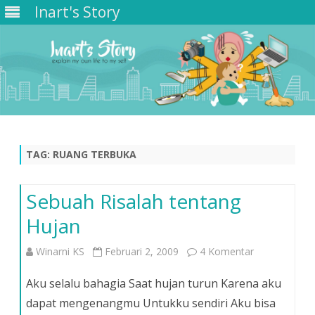
Inart's Story
Skip
to
content
TAG:
RUANG TERBUKA
Sebuah Risalah tentang
Hujan
pada
Winarni KS
Februari 2, 2009
4 Komentar
Sebuah
Aku selalu bahagia Saat hujan turun Karena aku
Risalah
dapat mengenangmu Untukku sendiri Aku bisa