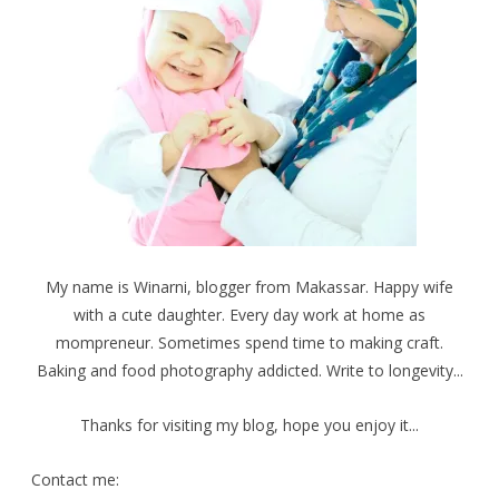
t
c
t
t
e
e
e
b
r
r
o
e
(
o
s
M
k
t
e
(
(
m
M
M
b
e
e
u
m
m
k
b
b
a
u
u
d
k
k
i
a
a
j
d
d
e
i
i
n
j
j
d
e
e
e
n
n
l
d
d
a
e
e
My name is Winarni, blogger from Makassar. Happy wife
y
l
l
a
a
a
with a cute daughter. Every day work at home as
n
y
y
g
a
a
b
n
n
mompreneur. Sometimes spend time to making craft.
a
g
g
r
b
b
Baking and food photography addicted. Write to longevity...
u
a
a
)
r
r
u
u
)
)
Thanks for visiting my blog, hope you enjoy it...
Contact me: