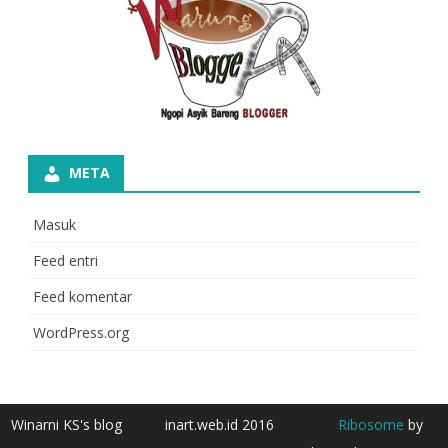
META
Masuk
Feed entri
Feed komentar
WordPress.org
Winarni KS's blog
inart.web.id 2016
Ribosome
by