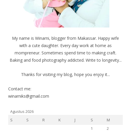
n
j
j
d
e
e
e
n
n
l
d
d
a
e
e
y
l
l
a
a
a
n
y
y
g
a
a
b
n
n
My name is Winarni, blogger from Makassar. Happy wife
a
g
g
r
b
b
with a cute daughter. Every day work at home as
u
a
a
)
r
r
u
u
mompreneur. Sometimes spend time to making craft.
)
)
Baking and food photography addicted. Write to longevity...
Thanks for visiting my blog, hope you enjoy it...
Contact me:
winarniks@gmail.com
Agustus 2026
S
S
R
K
J
S
M
1
2