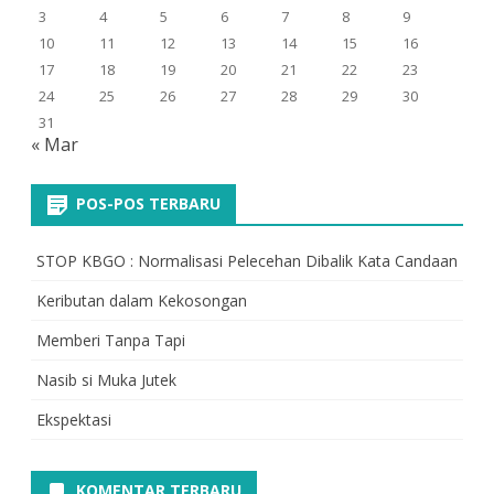
3
4
5
6
7
8
9
10
11
12
13
14
15
16
17
18
19
20
21
22
23
24
25
26
27
28
29
30
31
« Mar
POS-POS TERBARU
STOP KBGO : Normalisasi Pelecehan Dibalik Kata Candaan
Keributan dalam Kekosongan
Memberi Tanpa Tapi
Nasib si Muka Jutek
Ekspektasi
KOMENTAR TERBARU