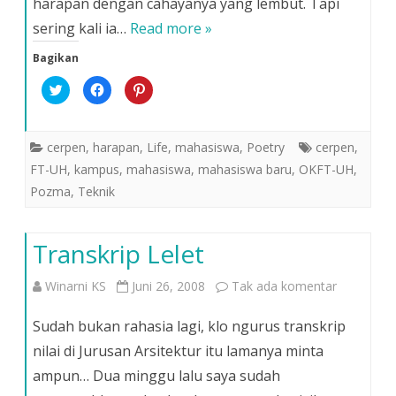
harapan dengan cahayanya yang lembut. Tapi
sering kali ia…
Read more »
Bagikan
K
K
K
l
l
l
i
i
i
k
k
k
u
u
u
n
n
n
cerpen
,
harapan
,
Life
,
mahasiswa
,
Poetry
cerpen
,
t
t
t
u
u
u
FT-UH
,
kampus
,
mahasiswa
,
mahasiswa baru
,
OKFT-UH
,
k
k
k
b
m
b
Pozma
,
Teknik
e
e
e
r
m
r
b
b
b
a
a
a
g
g
g
Transkrip Lelet
i
i
i
p
k
p
a
a
a
d
n
d
pada
Winarni KS
Juni 26, 2008
Tak ada komentar
a
d
a
T
i
P
w
F
i
Transkrip
i
a
n
Sudah bukan rahasia lagi, klo ngurus transkrip
t
c
t
t
e
e
Lelet
nilai di Jurusan Arsitektur itu lamanya minta
e
b
r
r
o
e
ampun… Dua minggu lalu saya sudah
(
o
s
M
k
t
e
(
(