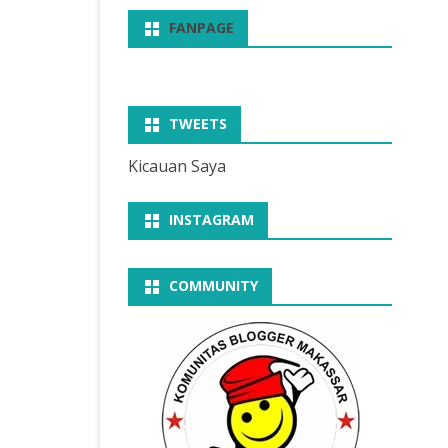
FANPAGE
TWEETS
Kicauan Saya
INSTAGRAM
COMMUNITY