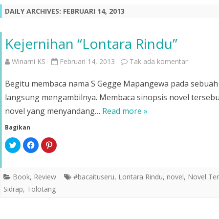
DAILY ARCHIVES:
FEBRUARI 14, 2013
Kejernihan “Lontara Rindu”
pada
Winarni KS
Februari 14, 2013
Tak ada komentar
Kejerniha
Begitu membaca nama S Gegge Mapangewa pada sebuah bu
“Lontara
langsung mengambilnya. Membaca sinopsis novel tersebu
novel yang menyandang…
Read more »
Rindu”
Bagikan
K
K
K
l
l
l
i
i
i
k
k
k
u
u
u
n
n
n
Book
,
Review
#bacaituseru
,
Lontara Rindu
,
novel
,
Novel Ter
t
t
t
u
u
u
Sidrap
,
Tolotang
k
k
k
b
m
b
e
e
e
r
m
r
b
b
b