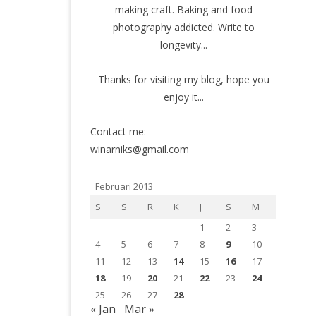
making craft. Baking and food
photography addicted. Write to
longevity...
Thanks for visiting my blog, hope you
enjoy it...
Contact me:
winarniks@gmail.com
Februari 2013
S
S
R
K
J
S
M
1
2
3
4
5
6
7
8
9
10
11
12
13
14
15
16
17
18
19
20
21
22
23
24
25
26
27
28
« Jan
Mar »