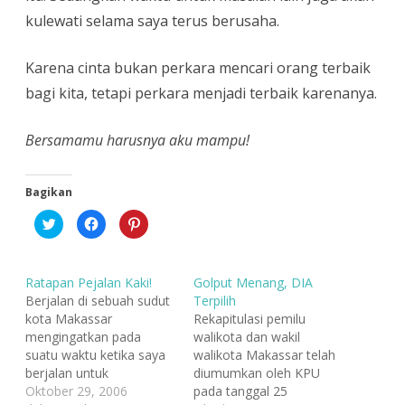
kulewati selama saya terus berusaha.
Karena cinta bukan perkara mencari orang terbaik
bagi kita, tetapi perkara menjadi terbaik karenanya.
Bersamamu harusnya aku mampu!
Bagikan
K
K
K
l
l
l
i
i
i
k
k
k
u
u
u
n
n
n
Ratapan Pejalan Kaki!
Golput Menang, DIA
t
t
t
u
u
u
Berjalan di sebuah sudut
Terpilih
k
k
k
kota Makassar
Rekapitulasi pemilu
b
m
b
e
e
e
mengingatkan pada
walikota dan wakil
r
m
r
b
b
b
suatu waktu ketika saya
walikota Makassar telah
a
a
a
berjalan untuk
diumumkan oleh KPU
g
g
g
i
i
i
mengantar pulang tujuh
Oktober 29, 2006
pada tanggal 25
p
k
p