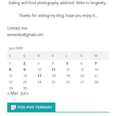
Baking and food photography addicted. Write to longevity...
Thanks for visiting my blog, hope you enjoy it...
Contact me:
winarniks@gmail.com
Juni 2009
S
S
R
K
J
S
M
1
2
3
4
5
6
7
8
9
10
11
12
13
14
15
16
17
18
19
20
21
22
23
24
25
26
27
28
29
30
« Mei
Jul »
POS-POS TERBARU