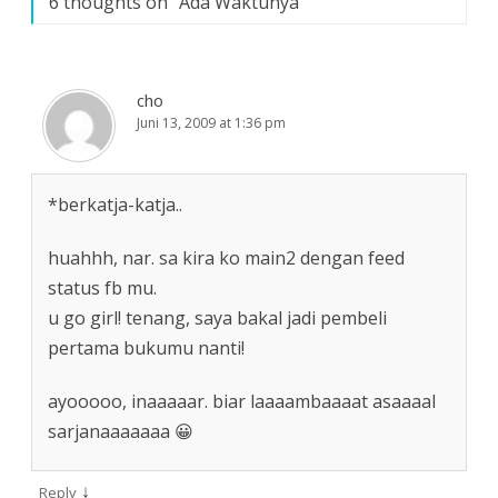
6 thoughts on “
Ada Waktunya
”
cho
Juni 13, 2009 at 1:36 pm
*berkatja-katja..
huahhh, nar. sa kira ko main2 dengan feed
status fb mu.
u go girl! tenang, saya bakal jadi pembeli
pertama bukumu nanti!
ayooooo, inaaaaar. biar laaaambaaaat asaaaal
sarjanaaaaaaa 😀
↓
Reply