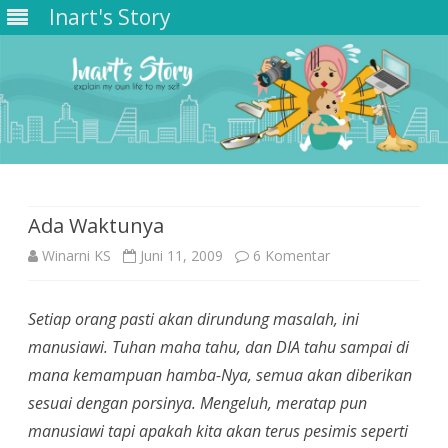
Inart's Story
Skip
to
content
Ada Waktunya
pada
Winarni KS
Juni 11, 2009
6 Komentar
Ada
Setiap orang pasti akan dirundung masalah, ini
Waktunya
manusiawi. Tuhan maha tahu, dan DIA tahu sampai di
mana kemampuan hamba-Nya, semua akan diberikan
sesuai dengan porsinya. Mengeluh, meratap pun
manusiawi tapi apakah kita akan terus pesimis seperti