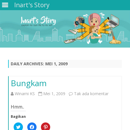
Inart's Story
Skip
to
content
DAILY ARCHIVES:
MEI 1, 2009
Bungkam
pada
Winarni KS
Mei 1, 2009
Tak ada komentar
Bungkam
Hmm..
Bagikan
K
K
K
l
l
l