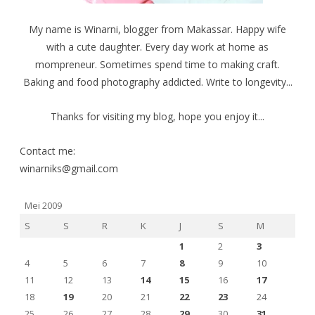
n
j
j
d
e
e
e
n
n
My name is Winarni, blogger from Makassar. Happy wife
l
d
d
a
e
e
with a cute daughter. Every day work at home as
y
l
l
a
a
a
mompreneur. Sometimes spend time to making craft.
n
y
y
g
a
a
b
n
n
Baking and food photography addicted. Write to longevity...
a
g
g
r
b
b
u
a
a
)
r
r
Thanks for visiting my blog, hope you enjoy it...
u
u
)
)
Contact me:
winarniks@gmail.com
Mei 2009
S
S
R
K
J
S
M
1
2
3
4
5
6
7
8
9
10
11
12
13
14
15
16
17
18
19
20
21
22
23
24
25
26
27
28
29
30
31