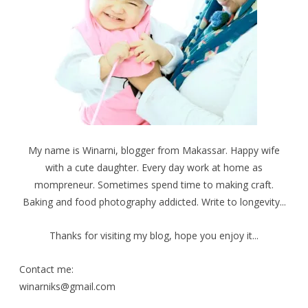
b
e
e
u
m
m
k
b
b
a
u
u
d
k
k
i
a
a
j
d
d
e
i
i
n
j
j
d
e
e
e
n
n
l
d
d
a
e
e
y
l
l
a
a
a
n
y
y
g
a
a
b
n
n
My name is Winarni, blogger from Makassar. Happy wife
a
g
g
r
b
b
with a cute daughter. Every day work at home as
u
a
a
)
r
r
u
u
mompreneur. Sometimes spend time to making craft.
)
)
Baking and food photography addicted. Write to longevity...
Thanks for visiting my blog, hope you enjoy it...
Contact me:
winarniks@gmail.com