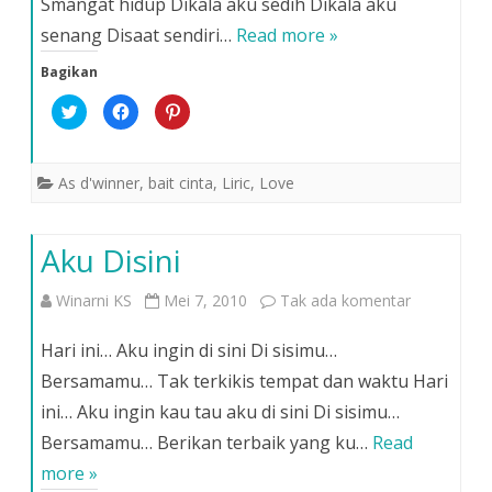
Smangat hidup Dikala aku sedih Dikala aku
Ipang
senang Disaat sendiri…
Read more »
Bagikan
K
K
K
l
l
l
i
i
i
k
k
k
u
u
u
n
n
n
As d'winner
,
bait cinta
,
Liric
,
Love
t
t
t
u
u
u
k
k
k
b
m
b
e
e
e
Aku Disini
r
m
r
b
b
b
a
a
a
g
g
g
pada
Winarni KS
Mei 7, 2010
Tak ada komentar
i
i
i
p
k
p
a
a
a
Aku
d
n
d
Hari ini… Aku ingin di sini Di sisimu…
a
d
a
T
i
P
Disini
Bersamamu… Tak terkikis tempat dan waktu Hari
w
F
i
i
a
n
ini… Aku ingin kau tau aku di sini Di sisimu…
t
c
t
t
e
e
e
b
r
Bersamamu… Berikan terbaik yang ku…
Read
r
o
e
(
o
s
more »
M
k
t
e
(
(