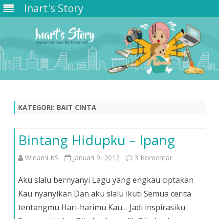
Inart's Story
Skip
to
content
KATEGORI:
BAIT CINTA
Bintang Hidupku – Ipang
pada
Winarni KS
Januari 9, 2012
3 Komentar
Bintang
Aku slalu bernyanyi Lagu yang engkau ciptakan
Hidupku
Kau nyanyikan Dan aku slalu ikuti Semua cerita
tentangmu Hari-harimu Kau… Jadi inspirasiku
–