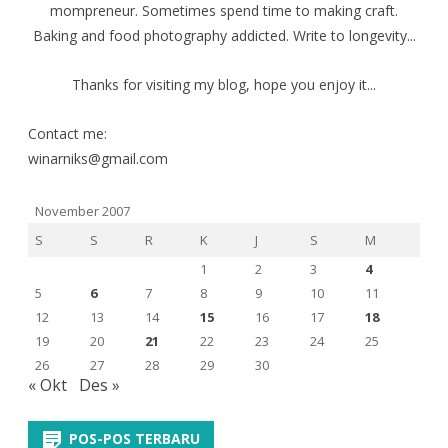
mompreneur. Sometimes spend time to making craft.
Baking and food photography addicted. Write to longevity...
Thanks for visiting my blog, hope you enjoy it...
Contact me:
winarniks@gmail.com
November 2007
S
S
R
K
J
S
M
1
2
3
4
5
6
7
8
9
10
11
12
13
14
15
16
17
18
19
20
21
22
23
24
25
26
27
28
29
30
« Okt
Des »
POS-POS TERBARU