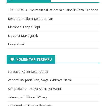
STOP KBGO : Normalisasi Pelecehan Dibalik Kata Candaan
Keributan dalam Kekosongan
Memberi Tanpa Tapi
Nasib si Muka Jutek
Ekspektasi
KOMENTAR TERBARU
eci
pada
Kecerdasan Anak
Winarni KS
pada
Yah, Saya Akhirnya Hamil
Asri
pada
Yah, Saya Akhirnya Hamil
zidane
pada
Donat Worry
Saya
pada
Bukan Mahasiswa