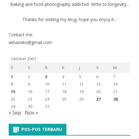
Baking and food photography addicted. Write to longevity...
Thanks for visiting my blog, hope you enjoy it...
Contact me:
winarniks@gmail.com
Oktober 2007
S
S
R
K
J
S
M
1
2
3
4
5
6
7
8
9
10
11
12
13
14
15
16
17
18
19
20
21
22
23
24
25
26
27
28
29
30
31
« Sep
Nov »
POS-POS TERBARU