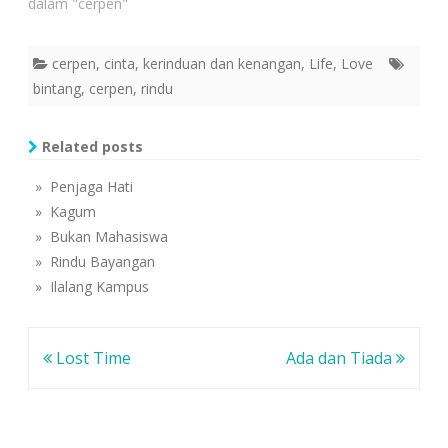
dalam "cerpen"
d
k
k
berada di panti asuhan
i
a
a
j
d
d
Chendekia,…
e
i
i
n
j
j
cerpen
,
cinta
,
kerinduan dan kenangan
,
Life
,
Love
d
e
e
e
n
n
bintang
,
cerpen
,
rindu
l
d
d
a
e
e
y
l
l
a
a
a
n
y
y
Related posts
g
a
a
b
n
n
a
g
g
r
b
b
» Penjaga Hati
u
a
a
)
r
r
» Kagum
u
u
)
)
» Bukan Mahasiswa
» Rindu Bayangan
» Ilalang Kampus
Navigasi
Lost Time
Ada dan Tiada
pos