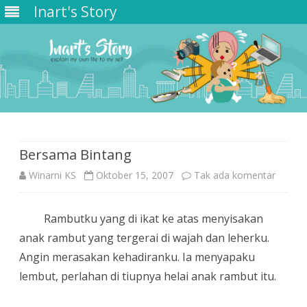
Inart's Story
Skip
to
content
Bersama Bintang
pada
Winarni KS
Oktober 15, 2007
Tak ada komentar
Bersa
Rambutku yang di ikat ke atas menyisakan
Bintan
anak rambut yang tergerai di wajah dan leherku.
Angin merasakan kehadiranku. Ia menyapaku
lembut, perlahan di tiupnya helai anak rambut itu.