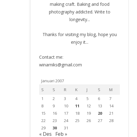
making craft. Baking and food
photography addicted. Write to
longevity...
Thanks for visiting my blog, hope you
enjoy it...
Contact me:
winarniks@gmail.com
Januari 2007
S
S
R
K
J
S
M
1
2
3
4
5
6
7
8
9
10
11
12
13
14
15
16
17
18
19
20
21
22
23
24
25
26
27
28
29
30
31
« Des
Feb »