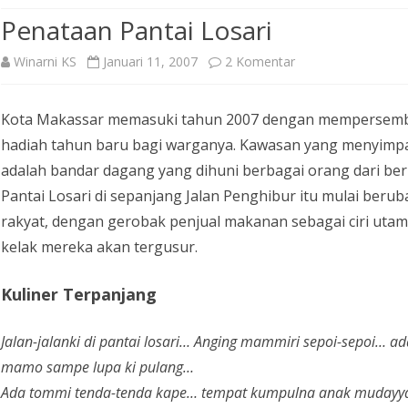
Penataan Pantai Losari
pada
Winarni KS
Januari 11, 2007
2 Komentar
Penataan
Kota Makassar memasuki tahun 2007 dengan mempersemba
Pantai
hadiah tahun baru bagi warganya. Kawasan yang menyimpa
Losari
adalah bandar dagang yang dihuni berbagai orang dari ber
Pantai Losari di sepanjang Jalan Penghibur itu mulai beru
rakyat, dengan gerobak penjual makanan sebagai ciri utam
kelak mereka akan tergusur.
Kuliner Terpanjang
Jalan-jalanki di pantai losari… Anging mammiri sepoi-sepoi… a
mamo sampe lupa ki pulang…
Ada tommi tenda-tenda kape… tempat kumpulna anak mudayya…