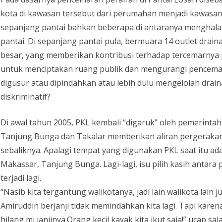
kota di kawasan tersebut dari perumahan menjadi kawasan 
sepanjang pantai bahkan beberapa di antaranya menghal
pantai. Di sepanjang pantai pula, bermuara 14 outlet draina
besar, yang memberikan kontribusi terhadap tercemarnya 
untuk menciptakan ruang publik dan mengurangi pencemara
digusur atau dipindahkan atau lebih dulu mengelolah drai
diskriminatif?
Di awal tahun 2005, PKL kembali “digaruk” oleh pemerinta
Tanjung Bunga dan Takalar memberikan aliran pergerakan
sebaliknya. Apalagi tempat yang digunakan PKL saat itu a
Makassar, Tanjung Bunga. Lagi-lagi, isu pilih kasih antar
terjadi lagi.
“Nasib kita tergantung walikotanya, jadi lain walikota lain
Amiruddin berjanji tidak memindahkan kita lagi. Tapi karen
hilang mi janjinya.Orang kecil kayak kita ikut saja!” uca