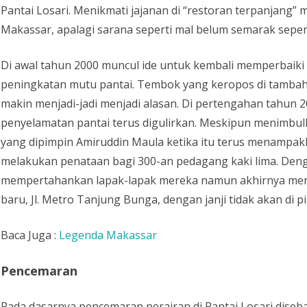
Pantai Losari. Menikmati jajanan di “restoran terpanjang”
Makassar, apalagi sarana seperti mal belum semarak seperti
Di awal tahun 2000 muncul ide untuk kembali memperbaiki 
peningkatan mutu pantai. Tembok yang keropos di tambah
makin menjadi-jadi menjadi alasan. Di pertengahan tahun 2
penyelamatan pantai terus digulirkan. Meskipun menimbu
yang dipimpin Amiruddin Maula ketika itu terus menampak
melakukan penataan bagi 300-an pedagang kaki lima. Den
mempertahankan lapak-lapak mereka namun akhirnya merek
baru, Jl. Metro Tanjung Bunga, dengan janji tidak akan di p
Baca Juga :
Legenda Makassar
Pencemaran
Pada dasarnya pencemaran perairan di Pantai Losari dise