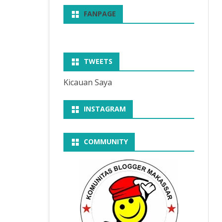
FANPAGE
TWEETS
Kicauan Saya
INSTAGRAM
COMMUNITY