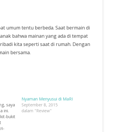
pat umum tentu berbeda. Saat bermain di
anak bahwa mainan yang ada di tempat
ibadi kita seperti saat di rumah. Dengan
rmain bersama.
Nyaman Menyusui di MaRI
ng, saya
September 8, 2015
 ini.
dalam "Review"
it-bukit
t
ri-