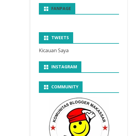
FANPAGE
TWEETS
Kicauan Saya
INSTAGRAM
COMMUNITY