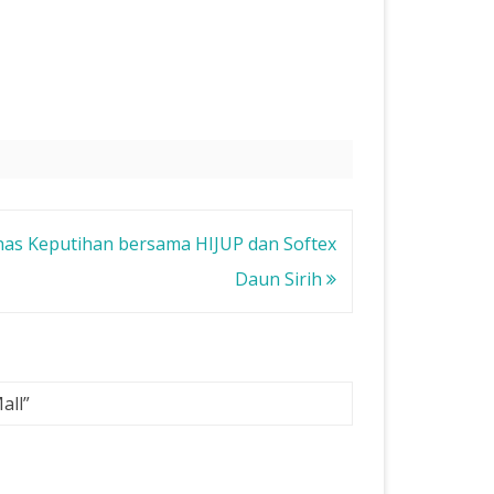
ni tidak
san
 waktu
ekolah
nggal
as Keputihan bersama HIJUP dan Softex
Daun Sirih
all
”