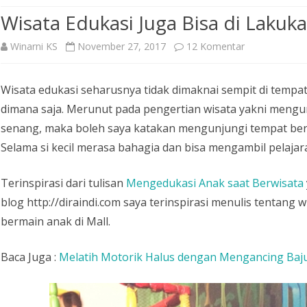
Wisata Edukasi Juga Bisa di Lakuka
pada
Winarni KS
November 27, 2017
12 Komentar
Wisata
Wisata edukasi seharusnya tidak dimaknai sempit di tempat 
Edukasi
dimana saja. Merunut pada pengertian wisata yakni mengu
Juga
senang, maka boleh saya katakan mengunjungi tempat berma
Bisa
Selama si kecil merasa bahagia dan bisa mengambil pelajara
di
Terinspirasi dari tulisan
Mengedukasi Anak saat Berwisata
Lakukan
blog http://diraindi.com saya terinspirasi menulis tentang 
di
bermain anak di Mall.
Mall
Baca Juga :
Melatih Motorik Halus dengan Mengancing Baj