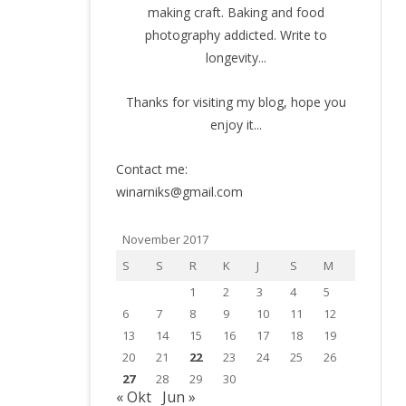
making craft. Baking and food
photography addicted. Write to
longevity...
Thanks for visiting my blog, hope you
enjoy it...
Contact me:
winarniks@gmail.com
November 2017
S
S
R
K
J
S
M
1
2
3
4
5
6
7
8
9
10
11
12
13
14
15
16
17
18
19
20
21
22
23
24
25
26
27
28
29
30
« Okt
Jun »