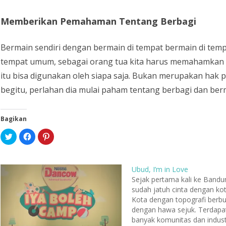
Memberikan Pemahaman Tentang Berbagi
Bermain sendiri dengan bermain di tempat bermain di tem
tempat umum, sebagai orang tua kita harus memahamkan 
itu bisa digunakan oleh siapa saja. Bukan merupakan hak pr
begitu, perlahan dia mulai paham tentang berbagi dan be
Bagikan
K
K
K
l
l
l
i
i
i
k
k
k
u
u
u
n
n
n
Ubud, I’m in Love
t
t
t
u
u
u
Sejak pertama kali ke Bandu
k
k
k
sudah jatuh cinta dengan kota
b
m
b
e
e
e
Kota dengan topografi berbuk
r
m
r
b
b
b
dengan hawa sejuk. Terdapa
a
a
a
banyak komunitas dan indust
g
g
g
i
i
i