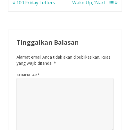
Navigasi
n
y
y
100 Friday Letters
Wake Up, ‘Nart….!!!!!
g
a
a
b
n
n
pos
a
g
g
r
b
b
u
a
a
)
r
r
u
u
)
)
Tinggalkan Balasan
Alamat email Anda tidak akan dipublikasikan.
Ruas
yang wajib ditandai
*
KOMENTAR
*