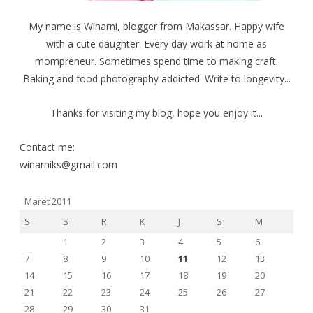
My name is Winarni, blogger from Makassar. Happy wife
with a cute daughter. Every day work at home as
mompreneur. Sometimes spend time to making craft.
Baking and food photography addicted. Write to longevity...
Thanks for visiting my blog, hope you enjoy it...
Contact me:
winarniks@gmail.com
Maret 2011
S
S
R
K
J
S
M
1
2
3
4
5
6
7
8
9
10
11
12
13
14
15
16
17
18
19
20
21
22
23
24
25
26
27
28
29
30
31