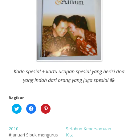
Kado spesial + kartu ucapan spesial yang berisi doa
yang indah dari orang yang juga spesial
😀
Bagikan
K
K
K
l
l
l
i
i
i
k
k
k
u
u
u
n
n
n
2010
Setahun Kebersamaan
t
t
t
u
u
u
#Januari Sibuk mengurus
Kita
k
k
k