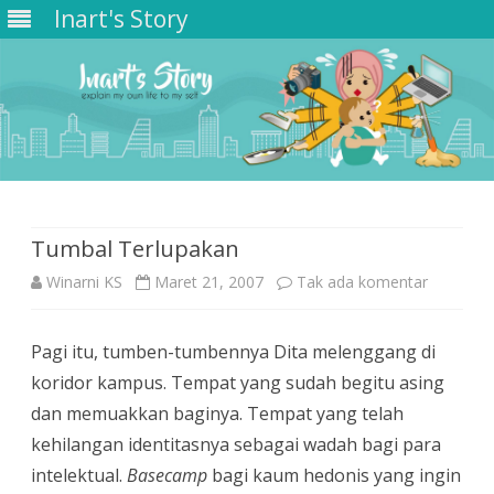
Inart's Story
Skip
to
content
Tumbal Terlupakan
pada
Winarni KS
Maret 21, 2007
Tak ada komentar
Tumbal
Pagi itu, tumben-tumbennya Dita melenggang di
Terlupak
koridor kampus. Tempat yang sudah begitu asing
dan memuakkan baginya. Tempat yang telah
kehilangan identitasnya sebagai wadah bagi para
intelektual.
Basecamp
bagi kaum hedonis yang ingin