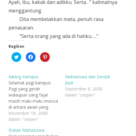
Ayah, ibu, kakak dan adikku. Serta…” kalimatnya
menggantung.
Dita membelakkan mata, penuh rasa
penasaran.
“
Serta orang yang ada di hatiku…..”
Bagikan
K
K
K
l
l
l
i
i
i
k
k
k
u
u
u
n
n
n
Ilalang Kampus
Mahasiswa dan Sendal
t
t
t
u
u
u
Selamat pagi kampus.
Jepit
k
k
k
Pagi yang gerah
September 6, 2008
b
m
b
e
e
e
walaupun sang fajar
dalam "cerpen"
r
m
r
b
b
b
masih malu-malu muncul
a
a
a
di antara awan yang
g
g
g
i
i
i
berarak. Mentari pagi itu
November 18, 2008
p
k
p
a
a
a
membiaskan harapan
dalam "cerpen"
d
n
d
dengan cahayanya yang
a
d
a
T
i
P
Bukan Mahasiswa
lembut. Tapi sering kali ia
w
F
i