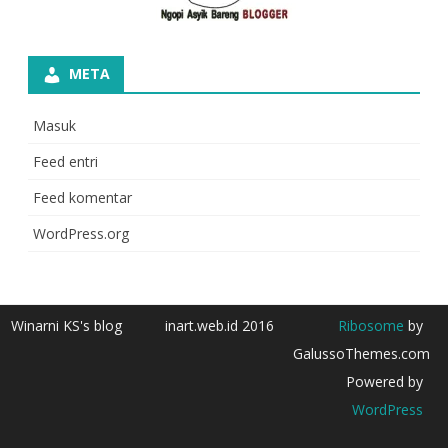
META
Masuk
Feed entri
Feed komentar
WordPress.org
Winarni KS's blog
inart.web.id 2016
Ribosome
by
GalussoThemes.com
Powered by
WordPress