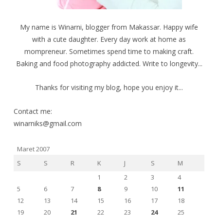
My name is Winarni, blogger from Makassar. Happy wife
with a cute daughter. Every day work at home as
mompreneur. Sometimes spend time to making craft.
Baking and food photography addicted. Write to longevity...
Thanks for visiting my blog, hope you enjoy it...
Contact me:
winarniks@gmail.com
Maret 2007
S
S
R
K
J
S
M
1
2
3
4
5
6
7
8
9
10
11
12
13
14
15
16
17
18
19
20
21
22
23
24
25