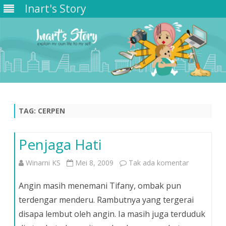
Inart's Story
Skip
to
content
TAG:
CERPEN
Penjaga Hati
pada
Winarni KS
Mei 8, 2009
Tak ada komentar
Penjaga
Angin masih menemani Tifany, ombak pun
Hati
terdengar menderu. Rambutnya yang tergerai
disapa lembut oleh angin. Ia masih juga terduduk