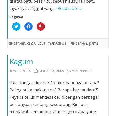
di atas batu besar itu, sebuah susunan batu
layaknya tanggul yang…
Read more »
Bagikan
K
K
K
l
l
l
i
i
i
k
k
k
u
u
u
n
n
n
cerpen
,
cinta
,
Love
,
mahasiswa
cerpen
,
pantai
t
t
t
u
u
u
k
k
k
b
m
b
e
e
e
Kagum
r
m
r
b
b
b
a
a
a
g
g
g
pada
Winarni KS
Maret 12, 2009
8 Komentar
i
i
i
p
k
p
a
a
a
Kagum
d
n
d
“Dia tinggal dimana? Nomor hapenya berapa?
a
d
a
T
i
P
Paling suka makan apa? Berapa bersaudara?”
w
F
i
i
a
n
Keysha terus mendesak Rini dengan berbagai
t
c
t
t
e
e
e
b
r
pertanyaan tentang seseorang. Rini pun
r
o
e
(
o
s
menjawab semampunya mengenai apa yang
M
k
t
e
(
(