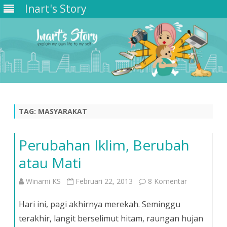
Inart's Story
Skip
to
content
TAG:
MASYARAKAT
Perubahan Iklim, Berubah
atau Mati
pada
Winarni KS
Februari 22, 2013
8 Komentar
Perubahan
Hari ini, pagi akhirnya merekah. Seminggu
Iklim,
terakhir, langit berselimut hitam, raungan hujan