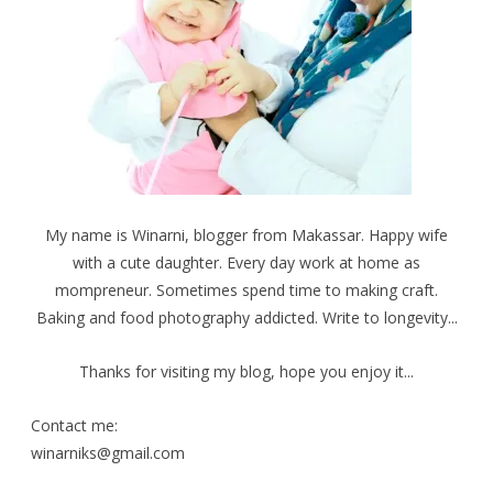
(
o
s
M
k
t
e
(
(
m
M
M
b
e
e
u
m
m
k
b
b
a
u
u
d
k
k
i
a
a
j
d
d
e
i
i
n
j
j
d
e
e
e
n
n
l
d
d
a
e
e
My name is Winarni, blogger from Makassar. Happy wife
y
l
l
a
a
a
with a cute daughter. Every day work at home as
n
y
y
g
a
a
b
n
n
mompreneur. Sometimes spend time to making craft.
a
g
g
r
b
b
Baking and food photography addicted. Write to longevity...
u
a
a
)
r
r
u
u
)
)
Thanks for visiting my blog, hope you enjoy it...
Contact me:
winarniks@gmail.com