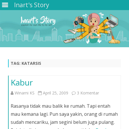
Inart's Story
Skip
to
content
TAG:
KATARSIS
Kabur
pada
Winarni KS
April 25, 2009
3 Komentar
Kabur
Rasanya tidak mau balik ke rumah. Tapi entah
mau kemana lagi. Pun saya yakin, orang di rumah
sudah mencariku, jam segini belum juga pulang.