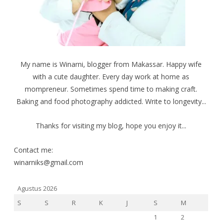
a
u
u
d
k
k
i
a
a
j
d
d
e
i
i
n
j
j
d
e
e
e
n
n
l
d
d
a
e
e
My name is Winarni, blogger from Makassar. Happy wife
y
l
l
a
a
a
with a cute daughter. Every day work at home as
n
y
y
g
a
a
b
n
n
mompreneur. Sometimes spend time to making craft.
a
g
g
r
b
b
Baking and food photography addicted. Write to longevity...
u
a
a
)
r
r
u
u
)
)
Thanks for visiting my blog, hope you enjoy it...
Contact me:
winarniks@gmail.com
Agustus 2026
S
S
R
K
J
S
M
1
2