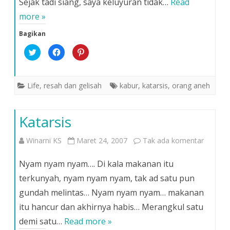
Sejak tadi siang, saya keluyuran tidak…
Read
more »
Bagikan
K
K
K
l
l
l
i
i
i
k
k
k
u
u
u
n
n
n
Life
,
resah dan gelisah
kabur
,
katarsis
,
orang aneh
t
t
t
u
u
u
k
k
k
b
m
b
e
e
e
Katarsis
r
m
r
b
b
b
a
a
a
g
g
g
pada
Winarni KS
Maret 24, 2007
Tak ada komentar
i
i
i
p
k
p
a
a
a
Katarsis
d
n
d
Nyam nyam nyam…. Di kala makanan itu
a
d
a
T
i
P
terkunyah, nyam nyam nyam, tak ad satu pun
w
F
i
i
a
n
gundah melintas… Nyam nyam nyam… makanan
t
c
t
t
e
e
e
b
r
itu hancur dan akhirnya habis… Merangkul satu
r
o
e
(
o
s
demi satu…
Read more »
M
k
t
e
(
(