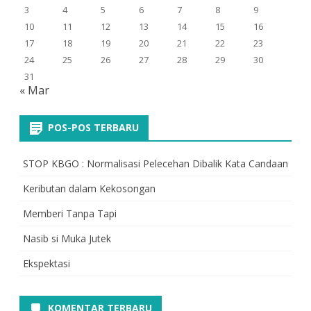
3
4
5
6
7
8
9
10
11
12
13
14
15
16
17
18
19
20
21
22
23
24
25
26
27
28
29
30
31
« Mar
POS-POS TERBARU
STOP KBGO : Normalisasi Pelecehan Dibalik Kata Candaan
Keributan dalam Kekosongan
Memberi Tanpa Tapi
Nasib si Muka Jutek
Ekspektasi
KOMENTAR TERBARU