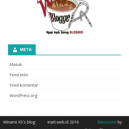
META
Masuk
Feed entri
Feed komentar
WordPress.org
Winarni KS's blog
inart.web.id 2016
Ribosome
by