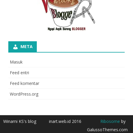
META
Masuk
Feed entri
Feed komentar
WordPress.org
Winarni KS's blog
inart.web.id 2016
Ribosome
by
GalussoThemes.com