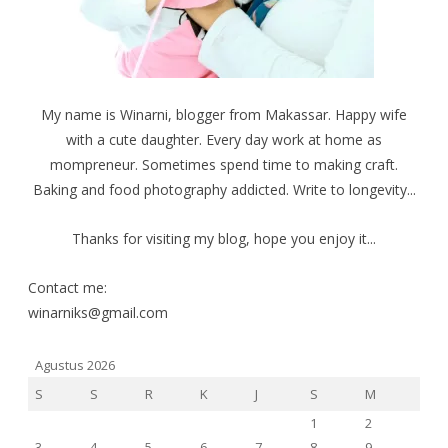
j
d
d
e
i
i
n
j
j
d
e
e
e
n
n
l
d
d
a
e
e
y
l
l
a
a
a
My name is Winarni, blogger from Makassar. Happy wife
n
y
y
g
a
a
b
n
n
with a cute daughter. Every day work at home as
a
g
g
r
b
b
mompreneur. Sometimes spend time to making craft.
u
a
a
)
r
r
Baking and food photography addicted. Write to longevity...
u
u
)
)
Thanks for visiting my blog, hope you enjoy it...
Contact me:
winarniks@gmail.com
Agustus 2026
S
S
R
K
J
S
M
1
2
3
4
5
6
7
8
9