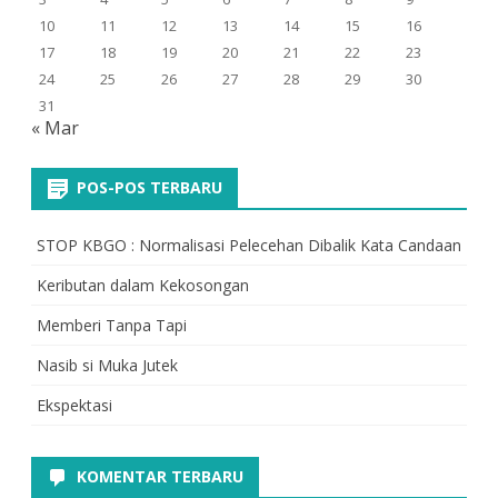
10
11
12
13
14
15
16
17
18
19
20
21
22
23
24
25
26
27
28
29
30
31
« Mar
POS-POS TERBARU
STOP KBGO : Normalisasi Pelecehan Dibalik Kata Candaan
Keributan dalam Kekosongan
Memberi Tanpa Tapi
Nasib si Muka Jutek
Ekspektasi
KOMENTAR TERBARU