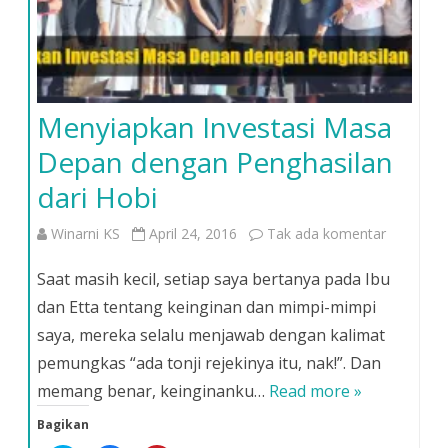
Menyiapkan Investasi Masa
Depan dengan Penghasilan
dari Hobi
pada
Winarni KS
April 24, 2016
Tak ada komentar
Menyiapk
Saat masih kecil, setiap saya bertanya pada Ibu
Investasi
dan Etta tentang keinginan dan mimpi-mimpi
saya, mereka selalu menjawab dengan kalimat
Masa
pemungkas “ada tonji rejekinya itu, nak!”. Dan
Depan
memang benar, keinginanku…
Read more »
dengan
Bagikan
Penghasi