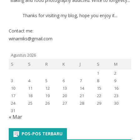
Baking and food photography addicted. Write to longevity...
Thanks for visiting my blog, hope you enjoy it...
Contact me:
winarniks@gmail.com
Agustus 2026
S
S
R
K
J
S
M
1
2
3
4
5
6
7
8
9
10
11
12
13
14
15
16
17
18
19
20
21
22
23
24
25
26
27
28
29
30
31
« Mar
POS-POS TERBARU