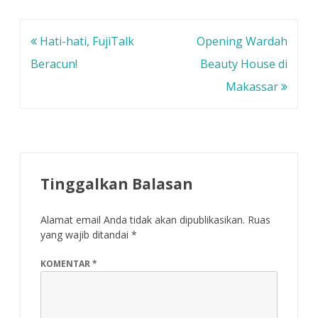
d
e
e
e
n
n
l
d
d
a
e
e
y
l
l
Navigasi
Hati-hati, FujiTalk
Opening Wardah
a
a
a
n
y
y
pos
g
a
a
Beracun!
Beauty House di
b
n
n
a
g
g
Makassar
r
b
b
u
a
a
)
r
r
u
u
)
)
Tinggalkan Balasan
Alamat email Anda tidak akan dipublikasikan.
Ruas
yang wajib ditandai
*
KOMENTAR
*