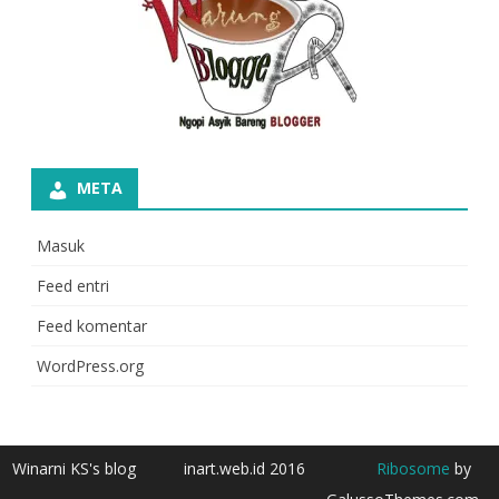
META
Masuk
Feed entri
Feed komentar
WordPress.org
Winarni KS's blog
inart.web.id 2016
Ribosome
by