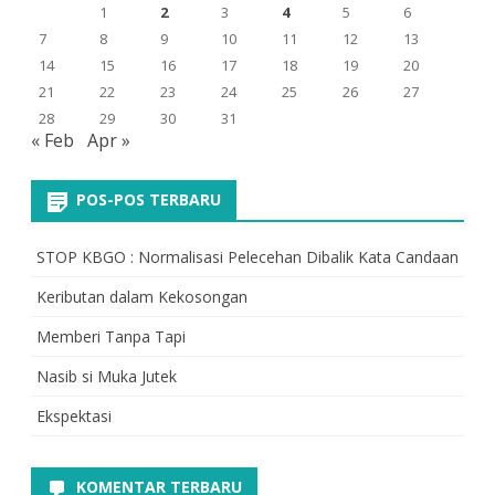
1
2
3
4
5
6
7
8
9
10
11
12
13
14
15
16
17
18
19
20
21
22
23
24
25
26
27
28
29
30
31
« Feb
Apr »
POS-POS TERBARU
STOP KBGO : Normalisasi Pelecehan Dibalik Kata Candaan
Keributan dalam Kekosongan
Memberi Tanpa Tapi
Nasib si Muka Jutek
Ekspektasi
KOMENTAR TERBARU