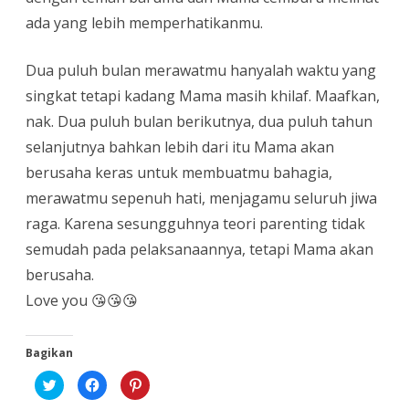
ada yang lebih memperhatikanmu.
Dua puluh bulan merawatmu hanyalah waktu yang
singkat tetapi kadang Mama masih khilaf. Maafkan,
nak. Dua puluh bulan berikutnya, dua puluh tahun
selanjutnya bahkan lebih dari itu Mama akan
berusaha keras untuk membuatmu bahagia,
merawatmu sepenuh hati, menjagamu seluruh jiwa
raga. Karena sesungguhnya teori parenting tidak
semudah pada pelaksanaannya, tetapi Mama akan
berusaha.
Love you 😘😘😘
Bagikan
K
K
K
l
l
l
i
i
i