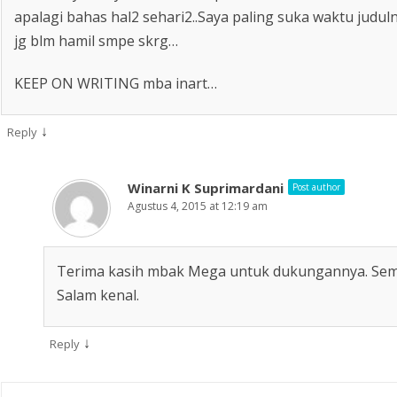
apalagi bahas hal2 sehari2..Saya paling suka waktu judul
jg blm hamil smpe skrg…
KEEP ON WRITING mba inart…
↓
Reply
Winarni K Suprimardani
Post author
Agustus 4, 2015 at 12:19 am
Terima kasih mbak Mega untuk dukungannya. Semog
Salam kenal.
↓
Reply