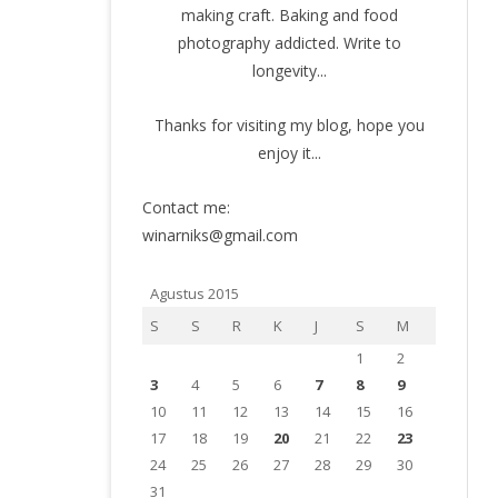
making craft. Baking and food
photography addicted. Write to
longevity...
Thanks for visiting my blog, hope you
enjoy it...
Contact me:
winarniks@gmail.com
Agustus 2015
S
S
R
K
J
S
M
1
2
3
4
5
6
7
8
9
10
11
12
13
14
15
16
17
18
19
20
21
22
23
24
25
26
27
28
29
30
31