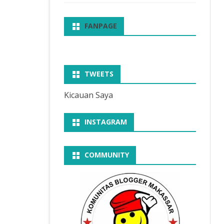
FANPAGE
TWEETS
Kicauan Saya
INSTAGRAM
COMMUNITY