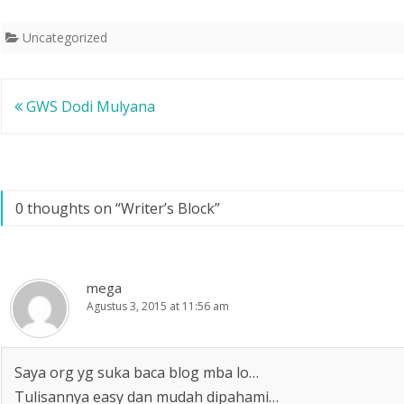
t
e
e
e
b
r
r
o
e
Uncategorized
(
o
s
M
k
t
e
(
(
m
M
M
b
e
e
u
m
m
k
b
b
Navigasi
GWS Dodi Mulyana
a
u
u
d
k
k
pos
i
a
a
j
d
d
e
i
i
n
j
j
d
e
e
e
n
n
l
d
d
0 thoughts on “
Writer’s Block
”
a
e
e
y
l
l
a
a
a
n
y
y
g
a
a
b
n
n
a
g
g
r
b
b
mega
u
a
a
Agustus 3, 2015 at 11:56 am
)
r
r
u
u
)
)
Saya org yg suka baca blog mba lo…
Tulisannya easy dan mudah dipahami…