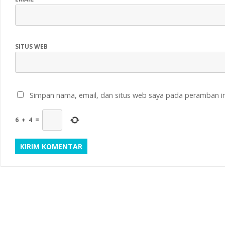
SITUS WEB
Simpan nama, email, dan situs web saya pada peramban in
6
+
4
=