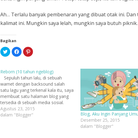
Ah… Terlalu banyak pembenaran yang dibuat otak ini. Dan t
kalimat ini. Mungkin saya lelah, mungkin saya butuh piknik.
Bagikan
K
K
K
l
l
l
i
i
i
k
k
k
u
u
u
n
n
n
Reborn (10 tahun ngeblog)
t
t
t
u
u
u
Sepuluh tahun lalu, di sebuah
k
k
k
warnet dengan backsound salah
b
m
b
e
e
e
satu lagu yang terkenal kala itu, saya
r
m
r
b
b
b
membuat satu halaman blog yang
a
a
a
tersedia di sebuah media sosial.
g
g
g
i
i
i
Saya seperti menemukan dunia
Agustus 23, 2015
p
k
p
Blog, Aku Ingin Panjang Umu
a
a
a
baru, sebuah dunia tulis menulis
dalam "Blogger"
d
n
d
Desember 25, 2015
yang dulu kadang saya lakukan di
a
d
a
T
i
P
dalam "Blogger"
sebuah buku yang disebut diary.
w
F
i
i
a
n
Saya begitu eforia,…
t
c
t