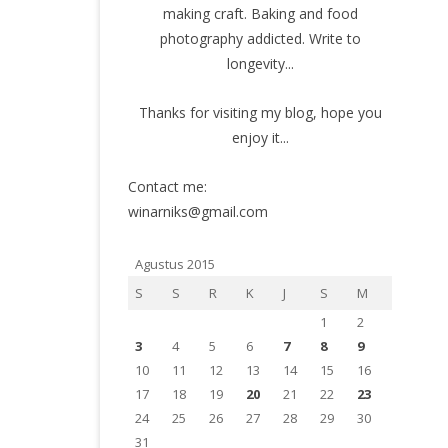
making craft. Baking and food
photography addicted. Write to
longevity...
Thanks for visiting my blog, hope you
enjoy it...
Contact me:
winarniks@gmail.com
Agustus 2015
S
S
R
K
J
S
M
1
2
3
4
5
6
7
8
9
10
11
12
13
14
15
16
17
18
19
20
21
22
23
24
25
26
27
28
29
30
31