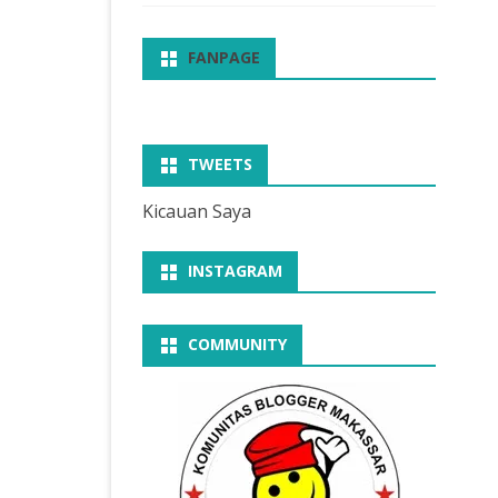
FANPAGE
TWEETS
Kicauan Saya
INSTAGRAM
COMMUNITY