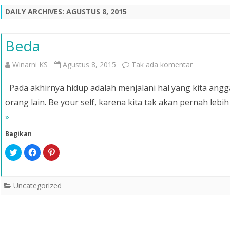
DAILY ARCHIVES:
AGUSTUS 8, 2015
Beda
pada
Winarni KS
Agustus 8, 2015
Tak ada komentar
Beda
Pada akhirnya hidup adalah menjalani hal yang kita ang
orang lain. Be your self, karena kita tak akan pernah lebih
»
Bagikan
K
K
K
l
l
l
i
i
i
k
k
k
u
u
u
n
n
n
Uncategorized
t
t
t
u
u
u
k
k
k
b
m
b
e
e
e
r
m
r
b
b
b