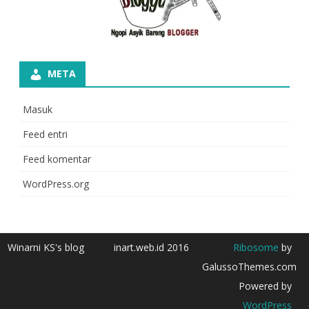
META
Masuk
Feed entri
Feed komentar
WordPress.org
Winarni KS's blog
inart.web.id 2016
Ribosome
by
GalussoThemes.com
Powered by
WordPress