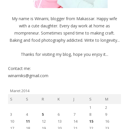
My name is Winarni, blogger from Makassar. Happy wife
with a cute daughter. Every day work at home as
mompreneur. Sometimes spend time to making craft.
Baking and food photography addicted. Write to longevity...
Thanks for visiting my blog, hope you enjoy it...
Contact me:
winarniks@gmail.com
Maret 2014
S
S
R
K
J
S
M
1
2
3
4
5
6
7
8
9
10
11
12
13
14
15
16
17
18
19
20
21
22
23