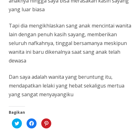
anaknya hingga saya bisa merasakan kasih sayang
yang luar biasa
Tapi dia mengikhlaskan sang anak mencintai wanita
lain dengan penuh kasih sayang, memberikan
seluruh nafkahnya, tinggal bersamanya meskipun
wanita ini baru dikenalnya saat sang anak telah
dewasa
Dan saya adalah wanita yang beruntung itu,
mendapatkan lelaki yang hebat sekaligus mertua
yang sangat menyayangiku
Bagikan
K
K
K
l
l
l
i
i
i
k
k
k
u
u
u