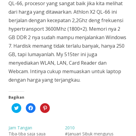
QL-66, procesor yang sangat baik jika kita melihat
dari harga yang ditawarkan. Athlon X2 QL-66 ini
berjalan dengan kecepatan 2,2Ghz deng frekuensi
hypertransport 3600Mhz (1800×2). Memori nya 2
GB DDR 2 nya sudah mampu menjalankan Windows
7. Hardisk memang tidak terlalu banyak, hanya 250
GB, tapi lumayanlah. My 515ter ini juga
menyediakan WLAN, LAN, Card Reader dan
Webcam. Intinya cukup memuaskan untuk laptop
dengan harga yang terjangkau.
Bagikan
K
K
K
l
l
l
i
i
i
k
k
k
u
u
u
n
n
n
Jam Tangan
2010
t
t
t
u
u
u
Tiba-tiba saja saya
#Januari Sibuk mengurus