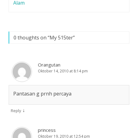
terjadi Pasuruan. Inilah
pos
Alam
n
y
y
realita saat ini, uang
g
a
a
b
n
n
dianggap…
a
g
g
r
b
b
u
a
a
)
r
r
u
u
)
)
0 thoughts on “
My 515ter
”
Orangutan
Oktober 14, 2010 at 8:14 pm
Pantasan g prnh percaya
↓
Reply
princess
Oktober 19, 2010 at 12:54 pm