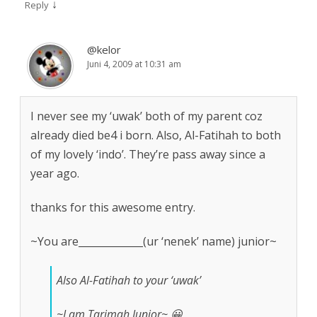
↓
Reply
@kelor
Juni 4, 2009 at 10:31 am
I never see my ‘uwak’ both of my parent coz
already died be4 i born. Also, Al-Fatihah to both
of my lovely ‘indo’. They’re pass away since a
year ago.
thanks for this awesome entry.
~You are_____________(ur ‘nenek’ name) junior~
Also Al-Fatihah to your ‘uwak’
~I am Tarimah Junior~ 😀