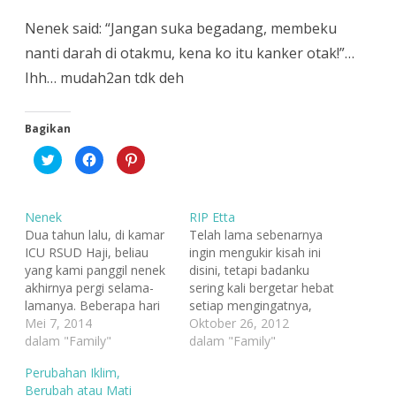
Nenek said: “Jangan suka begadang, membeku
nanti darah di otakmu, kena ko itu kanker otak!”…
Ihh… mudah2an tdk deh
Bagikan
K
K
K
l
l
l
i
i
i
k
k
k
u
u
u
n
n
n
Nenek
RIP Etta
t
t
t
u
u
u
Dua tahun lalu, di kamar
Telah lama sebenarnya
k
k
k
ICU RSUD Haji, beliau
ingin mengukir kisah ini
b
m
b
e
e
e
yang kami panggil nenek
disini, tetapi badanku
r
m
r
b
b
b
akhirnya pergi selama-
sering kali bergetar hebat
a
a
a
lamanya. Beberapa hari
setiap mengingatnya,
g
g
g
i
i
i
terakhir, saya kembali
Mei 7, 2014
bibirku kaku, mataku
Oktober 26, 2012
p
k
p
a
a
a
mengenangnya. Hingga
dalam "Family"
memanas, kelopak mata
dalam "Family"
d
n
d
tanpa terasa air mata
bagian bawah begitu
a
d
a
T
i
P
Perubahan Iklim,
mengalir karena rindu
berat mencoba
w
F
i
Berubah atau Mati
i
a
n
padanya. Beliau pun hadir
membendung air mata