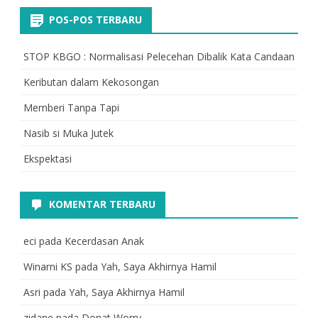
POS-POS TERBARU
STOP KBGO : Normalisasi Pelecehan Dibalik Kata Candaan
Keributan dalam Kekosongan
Memberi Tanpa Tapi
Nasib si Muka Jutek
Ekspektasi
KOMENTAR TERBARU
eci
pada
Kecerdasan Anak
Winarni KS
pada
Yah, Saya Akhirnya Hamil
Asri
pada
Yah, Saya Akhirnya Hamil
zidane
pada
Donat Worry