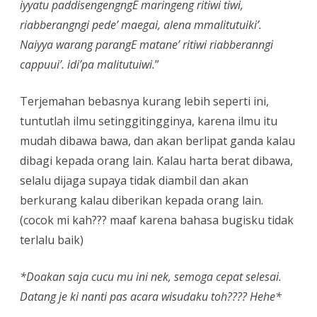
iyyatu paddisengengngE maringeng ritiwi tiwi,
riabberangngi pede’ maegai, alena mmalitutuiki’.
Naiyya warang parangE matane’ ritiwi riabberanngi
cappuui’. idi’pa malitutuiwi.
”
Terjemahan bebasnya kurang lebih seperti ini,
tuntutlah ilmu setinggitingginya, karena ilmu itu
mudah dibawa bawa, dan akan berlipat ganda kalau
dibagi kepada orang lain. Kalau harta berat dibawa,
selalu dijaga supaya tidak diambil dan akan
berkurang kalau diberikan kepada orang lain.
(cocok mi kah??? maaf karena bahasa bugisku tidak
terlalu baik)
*Doakan saja cucu mu ini nek, semoga cepat selesai.
Datang je ki nanti pas acara wisudaku toh???? Hehe*