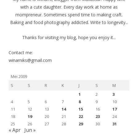
with a cute daughter. Every day work at home as
mompreneur. Sometimes spend time to making craft.
Baking and food photography addicted. Write to longevity...
Thanks for visiting my blog, hope you enjoy it...
Contact me:
winarniks@gmail.com
Mei 2009
S
S
R
K
J
S
M
1
2
3
4
5
6
7
8
9
10
11
12
13
14
15
16
17
18
19
20
21
22
23
24
25
26
27
28
29
30
31
« Apr
Jun »