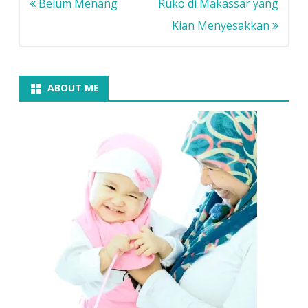
Navigasi
Belum Menang
Ruko di Makassar yang
pos
Kian Menyesakkan
ABOUT ME