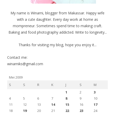
My name is Winarni, blogger from Makassar. Happy wife
with a cute daughter. Every day work at home as
mompreneur. Sometimes spend time to making craft.
Baking and food photography addicted. Write to longevity...
Thanks for visiting my blog, hope you enjoy it...
Contact me:
winarniks@gmail.com
Mei 2009
S
S
R
K
J
S
M
1
2
3
4
5
6
7
8
9
10
11
12
13
14
15
16
17
18
19
20
21
22
23
24