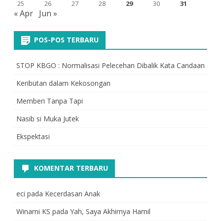
25
26
27
28
29
30
31
« Apr
Jun »
POS-POS TERBARU
STOP KBGO : Normalisasi Pelecehan Dibalik Kata Candaan
Keributan dalam Kekosongan
Memberi Tanpa Tapi
Nasib si Muka Jutek
Ekspektasi
KOMENTAR TERBARU
eci
pada
Kecerdasan Anak
Winarni KS
pada
Yah, Saya Akhirnya Hamil