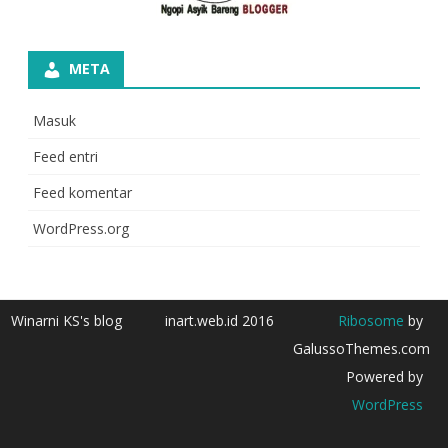
META
Masuk
Feed entri
Feed komentar
WordPress.org
Winarni KS's blog
inart.web.id 2016
Ribosome
by
GalussoThemes.com
Powered by
WordPress