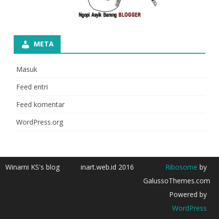
META
Masuk
Feed entri
Feed komentar
WordPress.org
Winarni KS's blog
inart.web.id 2016
Ribosome
by
GalussoThemes.com
Powered by
WordPress