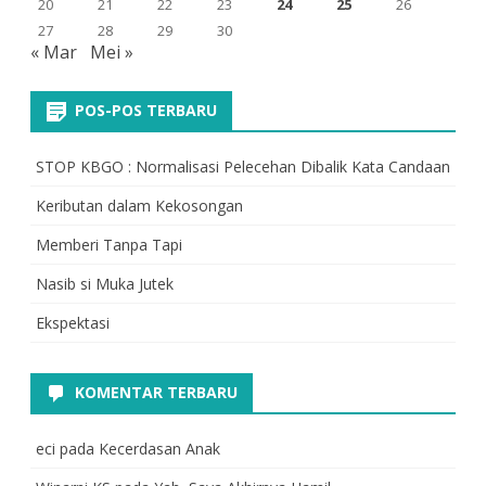
20
21
22
23
24
25
26
27
28
29
30
« Mar
Mei »
POS-POS TERBARU
STOP KBGO : Normalisasi Pelecehan Dibalik Kata Candaan
Keributan dalam Kekosongan
Memberi Tanpa Tapi
Nasib si Muka Jutek
Ekspektasi
KOMENTAR TERBARU
eci
pada
Kecerdasan Anak