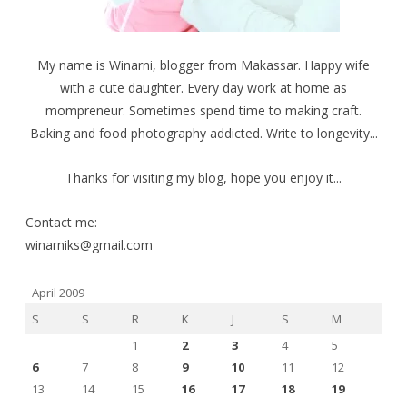
My name is Winarni, blogger from Makassar. Happy wife
with a cute daughter. Every day work at home as
mompreneur. Sometimes spend time to making craft.
Baking and food photography addicted. Write to longevity...
Thanks for visiting my blog, hope you enjoy it...
Contact me:
winarniks@gmail.com
April 2009
S
S
R
K
J
S
M
1
2
3
4
5
6
7
8
9
10
11
12
13
14
15
16
17
18
19