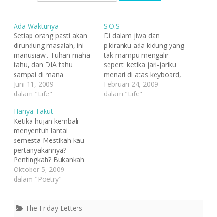
Ada Waktunya
S.O.S
Setiap orang pasti akan
Di dalam jiwa dan
dirundung masalah, ini
pikiranku ada kidung yang
manusiawi. Tuhan maha
tak mampu mengalir
tahu, dan DIA tahu
seperti ketika jari-jariku
sampai di mana
menari di atas keyboard,
kemampuan hamba-Nya,
Juni 11, 2009
ia hanya dapat
Februari 24, 2009
semua akan diberikan
dalam "Life"
menganggu dan
dalam "Life"
sesuai dengan porsinya.
mengetuk-ngetuk
Hanya Takut
Mengeluh, meratap pun
kesadaranku. Ia
Ketika hujan kembali
manusiawi tapi apakah
menggugah, membuncah
menyentuh lantai
kita akan terus pesimis
dan lamat-lamat menjadi
semesta Mestikah kau
seperti itu? Jika hidup
bongkohan gelisah yang
pertanyakannya?
adalah pencarian, maka
menyesakkan dan hampir
Pentingkah? Bukankah
kita tak usah
menyesatkan. Di luar
kau tak benar-benar ingin
Oktober 5, 2009
mempertanyakan apa
sana, hujan terdengar
tahu Hanya takut basah
dalam "Poetry"
yang akan terjadi…
memandikan bumi, ia
Ketika panas kembali
terus mengguyur,
menyengat Membakar
menghasilkan suara…
dan membuat langkah
The Friday Letters