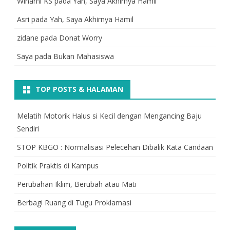
Winarni KS
pada
Yah, Saya Akhirnya Hamil
Asri
pada
Yah, Saya Akhirnya Hamil
zidane
pada
Donat Worry
Saya
pada
Bukan Mahasiswa
TOP POSTS & HALAMAN
Melatih Motorik Halus si Kecil dengan Mengancing Baju
Sendiri
STOP KBGO : Normalisasi Pelecehan Dibalik Kata Candaan
Politik Praktis di Kampus
Perubahan Iklim, Berubah atau Mati
Berbagi Ruang di Tugu Proklamasi