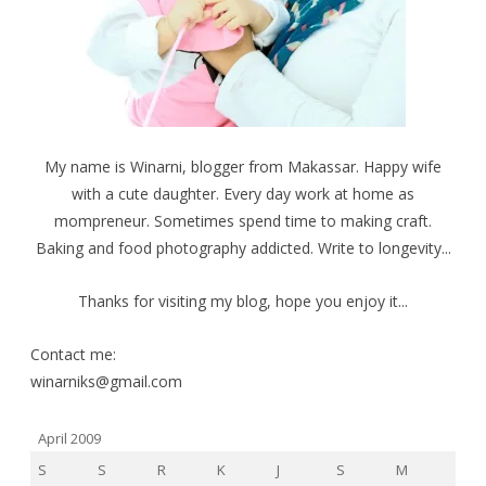
m
M
M
b
e
e
u
m
m
k
b
b
a
u
u
d
k
k
i
a
a
j
d
d
e
i
i
n
j
j
d
e
e
e
n
n
My name is Winarni, blogger from Makassar. Happy wife
l
d
d
a
e
e
with a cute daughter. Every day work at home as
y
l
l
a
a
a
mompreneur. Sometimes spend time to making craft.
n
y
y
g
a
a
b
n
n
Baking and food photography addicted. Write to longevity...
a
g
g
r
b
b
u
a
a
)
r
r
Thanks for visiting my blog, hope you enjoy it...
u
u
)
)
Contact me:
winarniks@gmail.com
April 2009
S
S
R
K
J
S
M