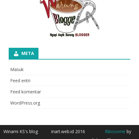
META
Masuk
Feed entri
Feed komentar
WordPress.org
Winarni KS's blog
inart.web.id 2016
Ribosome
by