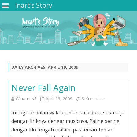
Inart's Story
Skip
to
content
DAILY ARCHIVES:
APRIL 19, 2009
Never Fall Again
pada
Winarni KS
April 19, 2009
3 Komentar
Never
Ini lagu andalan waktu jaman sma dulu, suka saja
Fall
dengan liriknya dengar musicnya. Paling sering
dengar klo tengah malam, pas teman-teman
Again