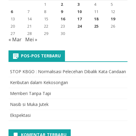
1
2
3
4
5
6
7
8
9
10
11
12
13
14
15
16
17
18
19
20
21
22
23
24
25
26
27
28
29
30
« Mar
Mei »
POS-POS TERBARU
STOP KBGO : Normalisasi Pelecehan Dibalik Kata Candaan
Keributan dalam Kekosongan
Memberi Tanpa Tapi
Nasib si Muka Jutek
Ekspektasi
KOMENTAR TERBARU