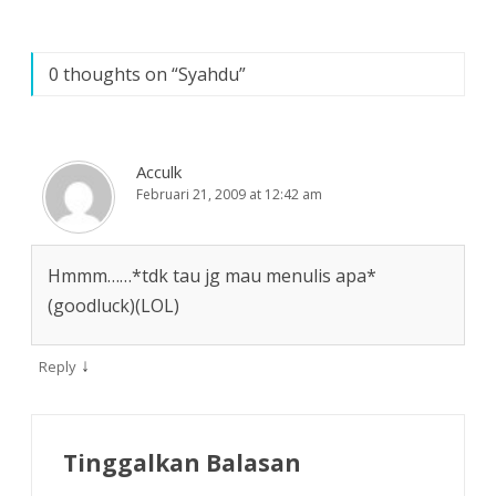
0 thoughts on “
Syahdu
”
Acculk
Februari 21, 2009 at 12:42 am
Hmmm……*tdk tau jg mau menulis apa*
(goodluck)(LOL)
↓
Reply
Tinggalkan Balasan