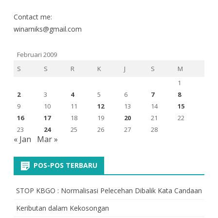
Contact me:
winarniks@gmail.com
Februari 2009
S
S
R
K
J
S
M
1
2
3
4
5
6
7
8
9
10
11
12
13
14
15
16
17
18
19
20
21
22
23
24
25
26
27
28
« Jan
Mar »
POS-POS TERBARU
STOP KBGO : Normalisasi Pelecehan Dibalik Kata Candaan
Keributan dalam Kekosongan