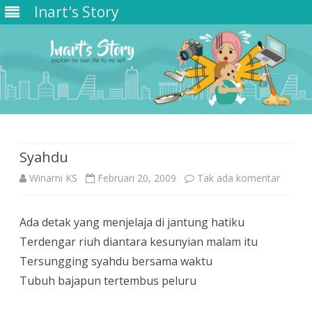
Inart's Story
Skip
to
content
Syahdu
pada
Winarni KS
Februari 20, 2009
Tak ada komentar
Syahdu
Ada detak yang menjelaja di jantung hatiku
Terdengar riuh diantara kesunyian malam itu
Tersungging syahdu bersama waktu
Tubuh bajapun tertembus peluru