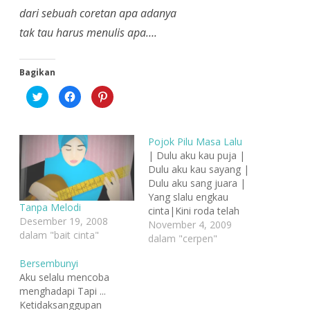
dari sebuah coretan apa adanya
tak tau harus menulis apa….
Bagikan
K
K
K
l
l
l
i
i
i
k
k
k
u
u
u
n
n
n
Pojok Pilu Masa Lalu
t
t
t
u
u
u
| Dulu aku kau puja |
k
k
k
Dulu aku kau sayang |
b
m
b
e
e
e
Dulu aku sang juara |
r
m
r
b
b
b
Yang slalu engkau
a
a
a
Tanpa Melodi
cinta|Kini roda telah
g
g
g
i
i
i
Desember 19, 2008
berputar | Kini aku kau
November 4, 2009
p
k
p
dalam "bait cinta"
a
a
a
hina | Kini aku kau buang
dalam "cerpen"
d
n
d
| Jauh dari hidupmu |
a
d
a
T
i
P
Bersembunyi
Kini aku sengsara | Roda
w
F
i
Aku selalu mencoba
i
a
n
memang telah berputar |
t
c
t
menghadapi Tapi ...
Mana janji manismu…
t
e
e
e
b
r
Ketidaksanggupan