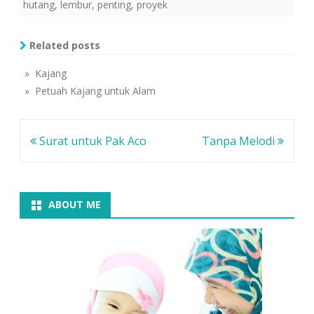
tahu apa? Tanggung
hutang
,
lembur
,
penting
,
proyek
jawab yang dititipkan
rekTI tersebut, jika
dipikir-pikir, rasanya berat
Related posts
di pundak. Tetapi
keadaan ini jugalah yang
» Kajang
membuat saya bisa
» Petuah Kajang untuk Alam
belajar…
Navigasi
Surat untuk Pak Aco
Tanpa Melodi
pos
ABOUT ME