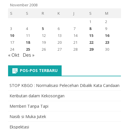
November 2008
S
S
R
K
J
S
M
1
2
3
4
5
6
7
8
9
10
11
12
13
14
15
16
17
18
19
20
21
22
23
24
25
26
27
28
29
30
« Okt
Des »
POS-POS TERBARU
STOP KBGO : Normalisasi Pelecehan Dibalik Kata Candaan
Keributan dalam Kekosongan
Memberi Tanpa Tapi
Nasib si Muka Jutek
Ekspektasi