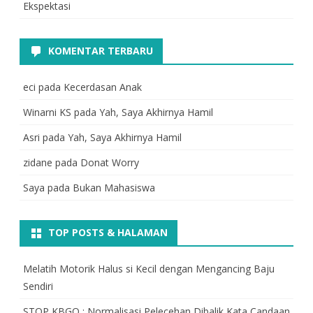
Ekspektasi
KOMENTAR TERBARU
eci
pada
Kecerdasan Anak
Winarni KS
pada
Yah, Saya Akhirnya Hamil
Asri
pada
Yah, Saya Akhirnya Hamil
zidane
pada
Donat Worry
Saya
pada
Bukan Mahasiswa
TOP POSTS & HALAMAN
Melatih Motorik Halus si Kecil dengan Mengancing Baju
Sendiri
STOP KBGO : Normalisasi Pelecehan Dibalik Kata Candaan