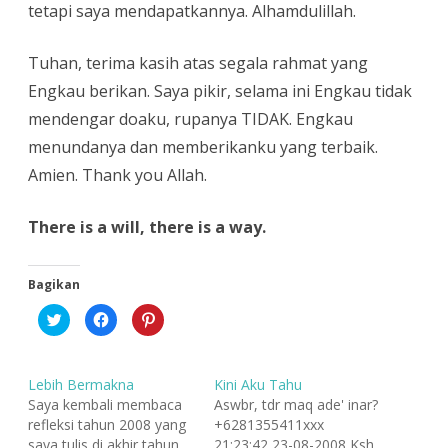
tetapi saya mendapatkannya. Alhamdulillah.
Tuhan, terima kasih atas segala rahmat yang
Engkau berikan. Saya pikir, selama ini Engkau tidak
mendengar doaku, rupanya TIDAK. Engkau
menundanya dan memberikanku yang terbaik.
Amien. Thank you Allah.
There is a will, there is a way.
Bagikan
K
K
K
l
l
l
i
i
i
k
k
k
u
u
u
n
n
n
Lebih Bermakna
Kini Aku Tahu
t
t
t
u
u
u
Saya kembali membaca
Aswbr, tdr maq ade' inar?
k
k
k
refleksi tahun 2008 yang
+6281355411xxx
b
m
b
e
e
e
saya tulis di akhir tahun
21:23:42 23-08-2008 Ksh