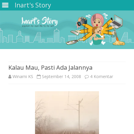
Inart's Story
Skip
to
content
Kalau Mau, Pasti Ada Jalannya
pada
Winarni KS
September 14, 2008
4 Komentar
Kalau
Mau,
Pasti
Ada
Jalannya