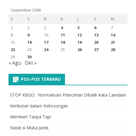
September 2008
S
S
R
K
J
S
M
1
2
3
4
5
6
7
8
9
10
11
12
13
14
15
16
17
18
19
20
21
22
23
24
25
26
27
28
29
30
« Agu
Okt »
POS-POS TERBARU
STOP KBGO : Normalisasi Pelecehan Dibalik Kata Candaan
Keributan dalam Kekosongan
Memberi Tanpa Tapi
Nasib si Muka Jutek