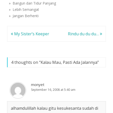
a
g
g
» Bangun dari Tidur Panjang
r
b
b
u
a
a
» Lebih Semangat
)
r
r
u
u
» Jangan Berhenti
)
)
Navigasi
My Sister’s Keeper
Rindu du du du…
pos
4 thoughts on “
Kalau Mau, Pasti Ada Jalannya
”
monyet
September 16, 2008 at 5:40 am
alhamdulillah kalau gitu kesukesanta sudah di