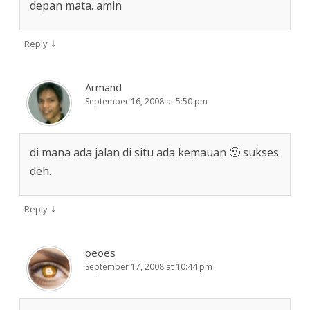
depan mata. amin
↓
Reply
Armand
September 16, 2008 at 5:50 pm
di mana ada jalan di situ ada kemauan 🙂 sukses
deh.
↓
Reply
oeoes
September 17, 2008 at 10:44 pm