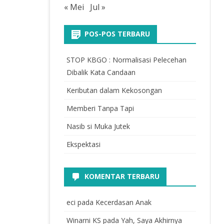
« Mei
Jul »
POS-POS TERBARU
STOP KBGO : Normalisasi Pelecehan
Dibalik Kata Candaan
Keributan dalam Kekosongan
Memberi Tanpa Tapi
Nasib si Muka Jutek
Ekspektasi
KOMENTAR TERBARU
eci
pada
Kecerdasan Anak
Winarni KS
pada
Yah, Saya Akhirnya