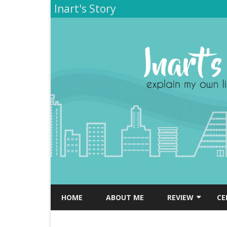
Inart's Story
HOME
ABOUT ME
REVIEW
CE
TEMPAT