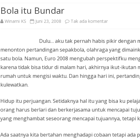
Bola itu Bundar
pada
Winarni KS
Juni 23, 2008
Tak ada komentar
Bola
Dulu… aku tak pernah habis pikir dengan
itu
menonton pertandingan sepakbola, olahraga yang dimain
Bundar
satu bola. Namun, Euro 2008 mengubah perspektifku menge
karena tidak bisa tidur di malam hari, akhirnya ikut-ikut
rumah untuk mengisi waktu. Dan hingga hari ini, pertandi
kulewatkan.
Hidup itu perjuangan. Setidaknya hal itu yang bisa ku pelaj
orang harus berlari dan berkerjasama untuk mencapai tuju
yang menghambat seseorang mencapai tujuannya, tetapi ki
Ada saatnya kita bertahan menghadapi cobaan tetapi ada p