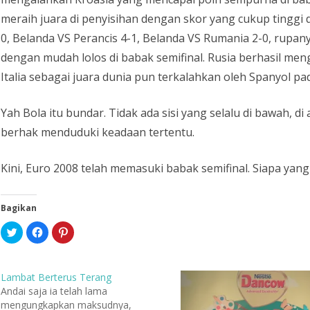
meraih juara di penyisihan dengan skor yang cukup tinggi di
0, Belanda VS Perancis 4-1, Belanda VS Rumania 2-0, rupan
dengan mudah lolos di babak semifinal. Rusia berhasil men
Italia sebagai juara dunia pun terkalahkan oleh Spanyol pad
Yah Bola itu bundar. Tidak ada sisi yang selalu di bawah, di a
berhak menduduki keadaan tertentu.
Kini, Euro 2008 telah memasuki babak semifinal. Siapa yan
Bagikan
K
K
K
l
l
l
i
i
i
k
k
k
u
u
u
n
n
n
Lambat Berterus Terang
t
t
t
u
u
u
Andai saja ia telah lama
k
k
k
mengungkapkan maksudnya,
b
m
b