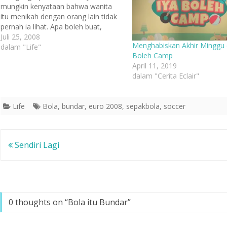
e
e
e
mungkin kenyataan bahwa wanita
r
m
r
b
b
b
itu menikah dengan orang lain tidak
a
a
a
pernah ia lihat. Apa boleh buat,
g
g
g
i
i
i
semuanya telah terjadi. Tidak
Juli 25, 2008
p
k
p
Menghabiskan Akhir Minggu d
a
a
a
adanya antisipasi dari awal hanya
dalam "Life"
d
n
d
Boleh Camp
menyisakan penyesalan di akhir
a
d
a
T
i
P
April 11, 2019
kisah. Kini, ia harus memilih untuk
w
F
i
dalam "Cerita Eclair"
i
a
n
menunggu jandanya ataukah
t
c
t
memilih perempuan lain untuk
t
e
e
e
b
r
mendampingi…
r
o
e
Life
Bola
,
bundar
,
euro 2008
,
sepakbola
,
soccer
(
o
s
M
k
t
e
(
(
m
M
M
b
e
e
u
m
m
k
b
b
Navigasi
Sendiri Lagi
a
u
u
d
k
k
pos
i
a
a
j
d
d
e
i
i
n
j
j
d
e
e
e
n
n
l
d
d
0 thoughts on “
Bola itu Bundar
”
a
e
e
y
l
l
a
a
a
n
y
y