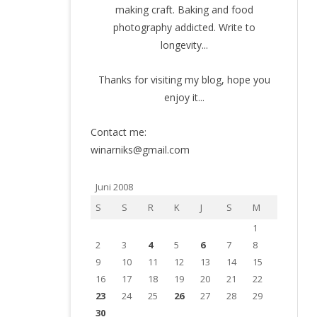
making craft. Baking and food
photography addicted. Write to
longevity...
Thanks for visiting my blog, hope you
enjoy it...
Contact me:
winarniks@gmail.com
Juni 2008
S
S
R
K
J
S
M
1
2
3
4
5
6
7
8
9
10
11
12
13
14
15
16
17
18
19
20
21
22
23
24
25
26
27
28
29
30