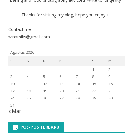
Baking and food photography addicted. Write to longevity...
Thanks for visiting my blog, hope you enjoy it...
Contact me:
winarniks@gmail.com
Agustus 2026
S
S
R
K
J
S
M
1
2
3
4
5
6
7
8
9
10
11
12
13
14
15
16
17
18
19
20
21
22
23
24
25
26
27
28
29
30
31
« Mar
POS-POS TERBARU