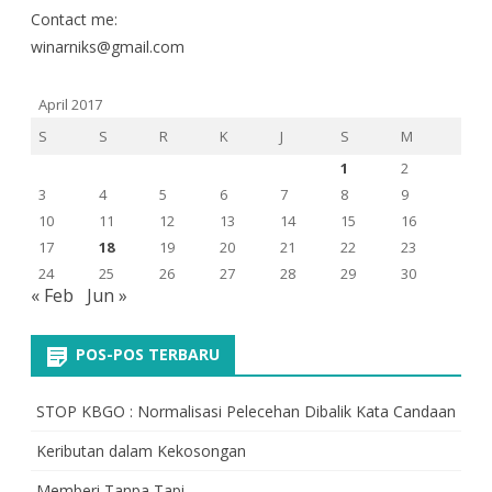
Contact me:
winarniks@gmail.com
April 2017
S
S
R
K
J
S
M
1
2
3
4
5
6
7
8
9
10
11
12
13
14
15
16
17
18
19
20
21
22
23
24
25
26
27
28
29
30
« Feb
Jun »
POS-POS TERBARU
STOP KBGO : Normalisasi Pelecehan Dibalik Kata Candaan
Keributan dalam Kekosongan
Memberi Tanpa Tapi