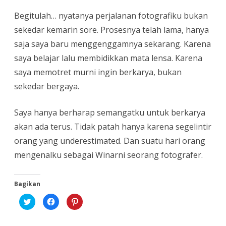
Begitulah… nyatanya perjalanan fotografiku bukan
sekedar kemarin sore. Prosesnya telah lama, hanya
saja saya baru menggenggamnya sekarang. Karena
saya belajar lalu membidikkan mata lensa. Karena
saya memotret murni ingin berkarya, bukan
sekedar bergaya.
Saya hanya berharap semangatku untuk berkarya
akan ada terus. Tidak patah hanya karena segelintir
orang yang underestimated. Dan suatu hari orang
mengenalku sebagai Winarni seorang fotografer.
Bagikan
K
K
K
l
l
l
i
i
i
k
k
k
u
u
u