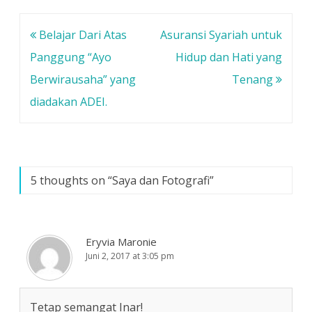
l
d
d
a
e
e
y
l
l
a
a
a
Navigasi
Belajar Dari Atas
Asuransi Syariah untuk
n
y
y
g
a
a
b
n
n
pos
Panggung “Ayo
Hidup dan Hati yang
a
g
g
r
b
b
Berwirausaha” yang
Tenang
u
a
a
)
r
r
u
u
diadakan ADEI.
)
)
5 thoughts on “
Saya dan Fotografi
”
Eryvia Maronie
Juni 2, 2017 at 3:05 pm
Tetap semangat Inar!