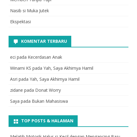
Nasib si Muka Jutek
Ekspektasi
KOMENTAR TERBARU
eci
pada
Kecerdasan Anak
Winarni KS
pada
Yah, Saya Akhirnya Hamil
Asri
pada
Yah, Saya Akhirnya Hamil
zidane
pada
Donat Worry
Saya
pada
Bukan Mahasiswa
TOP POSTS & HALAMAN
Melatih Motorik Halus si Kecil dengan Mengancing Baju