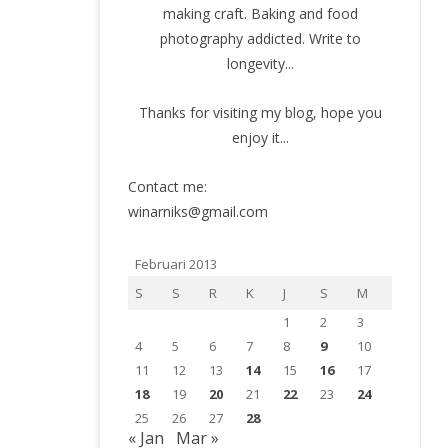
making craft. Baking and food
photography addicted. Write to
longevity...
Thanks for visiting my blog, hope you
enjoy it...
Contact me:
winarniks@gmail.com
Februari 2013
S
S
R
K
J
S
M
1
2
3
4
5
6
7
8
9
10
11
12
13
14
15
16
17
18
19
20
21
22
23
24
25
26
27
28
« Jan
Mar »