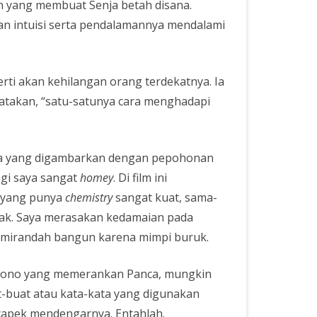
an yang membuat Senja betah disana.
an intuisi serta pendalamannya mendalami
erti akan kehilangan orang terdekatnya. Ia
atakan, “satu-satunya cara menghadapi
mnya yang digambarkan dengan pepohonan
agi saya sangat
homey
. Di film ini
k yang punya
chemistry
sangat kuat, sama-
anak. Saya merasakan kedamaian pada
smirandah bangun karena mimpi buruk.
Sasono yang memerankan Panca, mungkin
at-buat atau kata-kata yang digunakan
 capek mendengarnya. Entahlah.