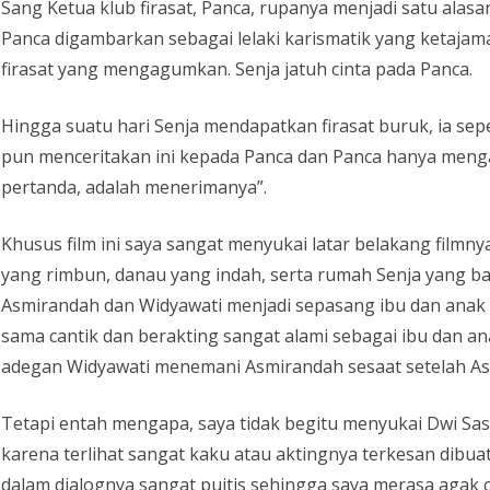
Sang Ketua klub firasat, Panca, rupanya menjadi satu alas
Panca digambarkan sebagai lelaki karismatik yang ketajam
firasat yang mengagumkan. Senja jatuh cinta pada Panca.
Hingga suatu hari Senja mendapatkan firasat buruk, ia sep
pun menceritakan ini kepada Panca dan Panca hanya meng
pertanda, adalah menerimanya”.
Khusus film ini saya sangat menyukai latar belakang fil
yang rimbun, danau yang indah, serta rumah Senja yang b
Asmirandah dan Widyawati menjadi sepasang ibu dan ana
sama cantik dan berakting sangat alami sebagai ibu dan 
adegan Widyawati menemani Asmirandah sesaat setelah A
Tetapi entah mengapa, saya tidak begitu menyukai Dwi 
karena terlihat sangat kaku atau aktingnya terkesan dibu
dalam dialognya sangat puitis sehingga saya merasa agak