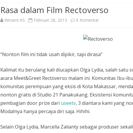
Rasa dalam Film Rectoverso
pada
Winarni KS
Februari 28, 2013
6 Komentar
Rasa
dalam
Film
“Nonton film ini tidak usah dipikir, tapi dirasa”
Rectoverso
Kalimat itu berulang kali diucapkan Olga Lydia, salah satu 
acara Meet&Greet Rectoverso malam ini. Komunitas Ibu-ibu
komunitas perempuan yang eksis di Kota Makassar, mend
nonton gratis di Studio 21 Panakukang. Eksistensi komunit
pembagian door prize dari
useetv
, 3 diantara kami yang no
Modalnya hanya percaya diri saja. Hihihi.
Selain Olga Lydia, Marcella Zalianty sebagai produser sekal