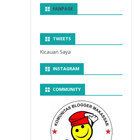
FANPAGE
TWEETS
Kicauan Saya
INSTAGRAM
COMMUNITY