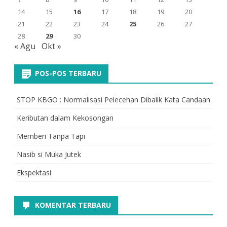
14
15
16
17
18
19
20
21
22
23
24
25
26
27
28
29
30
« Agu
Okt »
POS-POS TERBARU
STOP KBGO : Normalisasi Pelecehan Dibalik Kata Candaan
Keributan dalam Kekosongan
Memberi Tanpa Tapi
Nasib si Muka Jutek
Ekspektasi
KOMENTAR TERBARU