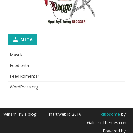
META
Masuk
Feed entri
Feed komentar
WordPress.org
Winarni KS's blog
inart.web.id 2016
Ribosome
by
GalussoThemes.com
Powered by