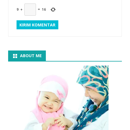
9
+
=
16
ABOUT ME