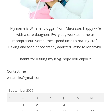
My name is Winarni, blogger from Makassar. Happy wife
with a cute daughter. Every day work at home as
mompreneur. Sometimes spend time to making craft.
Baking and food photography addicted. Write to longevity...
Thanks for visiting my blog, hope you enjoy it...
Contact me:
winarniks@gmail.com
September 2009
S
S
R
K
J
S
M
1
2
3
4
5
6
7
8
9
10
11
12
13